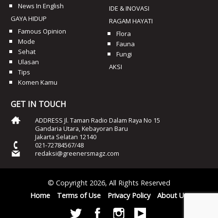
News In English
IDE & INOVASI
GAYA HIDUP
RAGAM HAYATI
Famous Opinion
Flora
Mode
Fauna
Sehat
Fungi
Ulasan
AKSI
Tips
Komen Kamu
GET IN TOUCH
ADDRESS Jl. Taman Radio Dalam Raya No 15
Gandaria Utara, Kebayoran Baru
Jakarta Selatan 12140
021-72784567/48
redaksi@greenersmagz.com
© Copyright 2026, All Rights Reserved
Home
Terms of Use
Privacy Policy
About Us