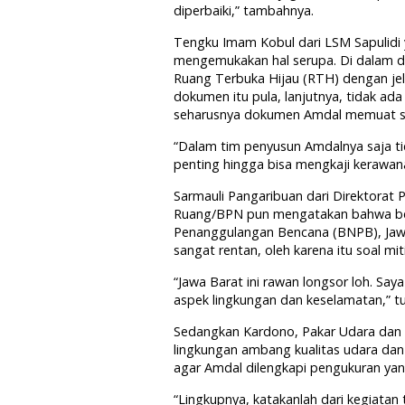
diperbaiki,” tambahnya.
Tengku Imam Kobul dari LSM Sapulidi 
mengemukakan hal serupa. Di dalam d
Ruang Terbuka Hijau (RTH) dengan jela
dokumen itu pula, lanjutnya, tidak a
seharusnya dokumen Amdal memuat st
“Dalam tim penyusun Amdalnya saja tid
penting hingga bisa mengkaji kerawana
Sarmauli Pangaribuan dari Direktorat
Ruang/BPN pun mengatakan bahwa ber
Penanggulangan Bencana (BNPB), Jawa
sangat rentan, oleh karena itu soal mi
“Jawa Barat ini rawan longsor loh. Say
aspek lingkungan dan keselamatan,” tu
Sedangkan Kardono, Pakar Udara dan 
lingkungan ambang kualitas udara dan
agar Amdal dilengkapi pengukuran yang
“Lingkupnya, katakanlah dari kegiatan 