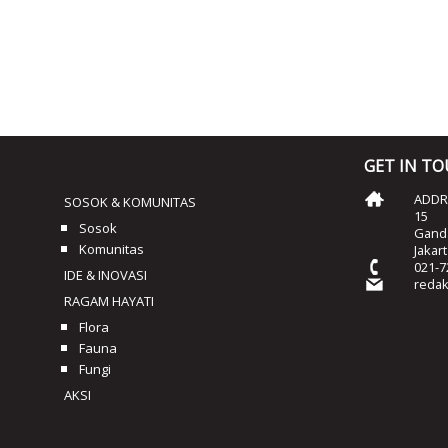
GET IN T
ADDRE
SOSOK & KOMUNITAS
15
Sosok
Ganda
Komunitas
Jakar
021-7
IDE & INOVASI
reda
RAGAM HAYATI
Flora
Fauna
Fungi
AKSI