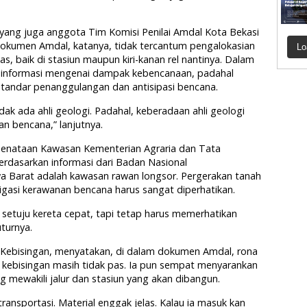
yang juga anggota Tim Komisi Penilai Amdal Kota Bekasi
okumen Amdal, katanya, tidak tercantum pengalokasian
Lo
s, baik di stasiun maupun kiri-kanan rel nantinya. Dalam
da informasi mengenai dampak kebencanaan, padahal
andar penanggulangan dan antisipasi bencana.
ak ada ahli geologi. Padahal, keberadaan ahli geologi
n bencana,” lanjutnya.
 Penataan Kawasan Kementerian Agraria dan Tata
dasarkan informasi dari Badan Nasional
 Barat adalah kawasan rawan longsor. Pergerakan tanah
tigasi kerawanan bencana harus sangat diperhatikan.
a setuju kereta cepat, tapi tetap harus memerhatikan
turnya.
Kebisingan, menyatakan, di dalam dokumen Amdal, rona
 kebisingan masih tidak pas. Ia pun sempat menyarankan
 mewakili jalur dan stasiun yang akan dibangun.
transportasi. Material enggak jelas. Kalau ia masuk kan