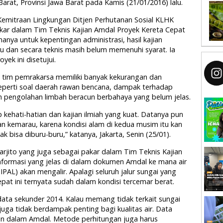
rat, Provinsi Jawa Barat pada Kamis (21/01/2016) lalu.
 Kemitraan Lingkungan Ditjen Perhutanan Sosial KLHK
ar dalam Tim Teknis Kajian Amdal Proyek Kereta Cepat
anya untuk kepentingan administrasi, hasil kajian
u dan secara teknis masih belum memenuhi syarat. Ia
ek ini disetujui.
 tim pemrakarsa memiliki banyak kekurangan dan
seperti soal daerah rawan bencana, dampak terhadap
 pengolahan limbah beracun berbahaya yang belum jelas.
 kehati-hatian dan kajian ilmiah yang kuat. Datanya pun
an kemarau, karena kondisi alam di kedua musim itu kan
bisa diburu-buru,” katanya, Jakarta, Senin (25/01).
 Harjito yang juga sebagai pakar dalam Tim Teknis Kajian
formasi yang jelas di dalam dokumen Amdal ke mana air
IPAL) akan mengalir. Apalagi seluruh jalur sungai yang
cepat ini ternyata sudah dalam kondisi tercemar berat.
ata sekunder 2014. Kalau memang tidak terkait sungai
juga tidak berdampak penting bagi kualitas air. Data
rkan dalam Amdal. Metode perhitungan juga harus