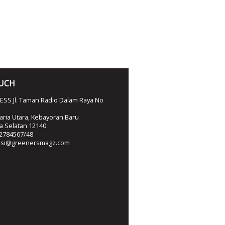
OUCH
SS Jl. Taman Radio Dalam Raya No
ria Utara, Kebayoran Baru
ta Selatan 12140
2784567/48
ksi@greenersmagz.com