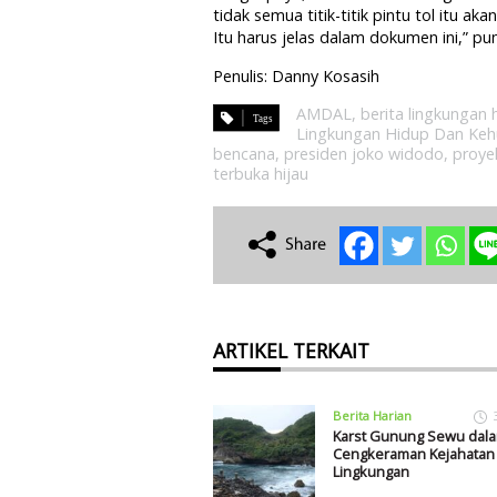
tidak semua titik-titik pintu tol itu 
Itu harus jelas dalam dokumen ini,” pu
Penulis: Danny Kosasih
AMDAL
,
berita lingkungan 
Lingkungan Hidup Dan Keh
bencana
,
presiden joko widodo
,
proye
terbuka hijau
ARTIKEL TERKAIT
Berita Harian
Karst Gunung Sewu dal
Cengkeraman Kejahatan
Lingkungan