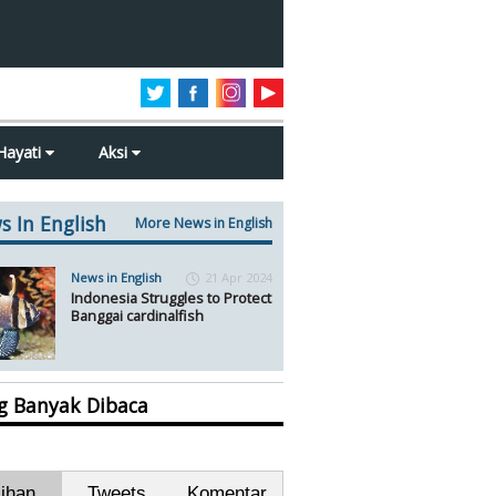
Hayati
Aksi
s In English
More News in English
News in English
21 Apr 2024
Indonesia Struggles to Protect
Banggai cardinalfish
ng Banyak Dibaca
lihan
Tweets
Komentar