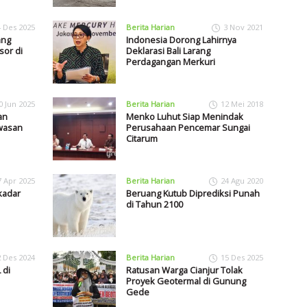
4 Des 2025
Berita Harian
3 Nov 2021
ang
Indonesia Dorong Lahirnya
sor di
Deklarasi Bali Larang
Perdagangan Merkuri
0 Jun 2025
Berita Harian
12 Mei 2018
an
Menko Luhut Siap Menindak
awasan
Perusahaan Pencemar Sungai
Citarum
7 Apr 2025
Berita Harian
24 Agu 2020
kadar
Beruang Kutub Diprediksi Punah
di Tahun 2100
2 Des 2024
Berita Harian
15 Des 2025
 di
Ratusan Warga Cianjur Tolak
Proyek Geotermal di Gunung
Gede