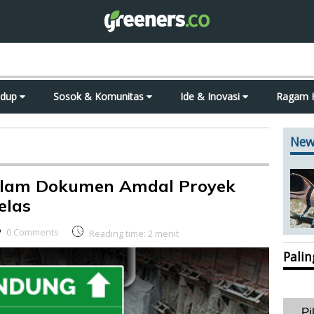
idup
Sosok & Komunitas
Ide & Inovasi
Ragam 
New
Dalam Dokumen Amdal Proyek
elas
0 Comments
Reading time:
2
menit
Pali
Pi