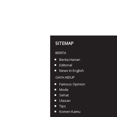
SITEMAP
BERITA
Berita Harian
Editorial
News In English
GAYA HIDUP
Famous Opinion
Mode
Sehat
Ulasan
Tips
Komen Kamu