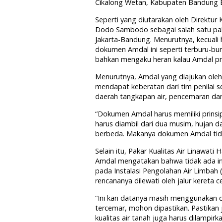
Cikalong Wetan, Kabupaten Bandung Ba
Seperti yang diutarakan oleh Direktur
Dodo Sambodo sebagai salah satu pak
Jakarta-Bandung. Menurutnya, kecuali h
dokumen Amdal ini seperti terburu-bur
bahkan mengaku heran kalau Amdal proy
Menurutnya, Amdal yang diajukan oleh
mendapat keberatan dari tim penilai 
daerah tangkapan air, pencemaran dan
“Dokumen Amdal harus memiliki prinsip
harus diambil dari dua musim, hujan d
berbeda. Makanya dokumen Amdal tidak 
Selain itu, Pakar Kualitas Air Linawati
Amdal mengatakan bahwa tidak ada in
pada Instalasi Pengolahan Air Limbah (
rencananya dilewati oleh jalur kereta 
“Ini kan datanya masih menggunakan d
tercemar, mohon dipastikan. Pastikan 
kualitas air tanah juga harus dilampi