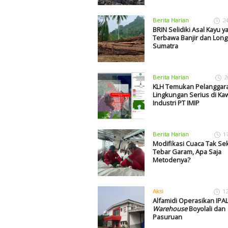
Berita Harian
2
BRIN Selidiki Asal Kayu y
Terbawa Banjir dan Long
Sumatra
Berita Harian
2
KLH Temukan Pelanggar
Lingkungan Serius di K
Industri PT IMIP
Berita Harian
1
Modifikasi Cuaca Tak Se
Tebar Garam, Apa Saja
Metodenya?
Aksi
1
Alfamidi Operasikan IPAL
Warehouse
Boyolali dan
Pasuruan