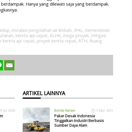
akan berdampak. Hanya yang dilewati saja yang berdampak.
ngkasnya.
hidup
,
instalasi pengolahan air limbah
,
IPAL
,
Kementerian
utanan
,
kereta api cepat
,
KLHK
,
mega proyek
,
mitigasi
k kereta api cepat
,
proyek kereta cepat
,
RTH
,
Ruang
ARTIKEL LAINNYA
31 Jul 2026
Berita Harian
5 Mar 2021
am
Pakar Desak Indonesia
Tinggalkan Industri Berbasis
Sumber Daya Alam