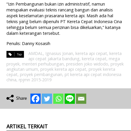
“Izin Pembangunan bukan izin administratif, namun
merupakan evaluasi teknis rancang bangun dan analisis
aspek keselamatan prasarana kereta api. Masih ada hal
teknis yang belum dipenuhi PT Kereta Cepat Indonesia Cina
sehingga belum semua perizinan bisa dikeluarkan,” katanya
dalam keterangan tersebut.
Penulis: Danny Kosasih
AMDAL
,
Ignasius Jonan
,
kereta api cepat
,
kereta
api cepat jakarta bandung
,
kereta cepat
,
mega
proyek
,
menteri perhubungan
,
presiden joko widodo
,
proyek
angkutan umum
,
proyek kereta api cepat
,
proyek kereta
cepat
,
proyek pembangunan
,
pt kereta api cepat indonesia
china
,
rpjmn 2015-2019
ARTIKEL TERKAIT