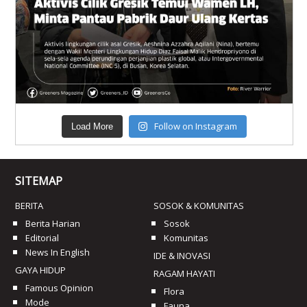
Follow on Instagram
Load More
SITEMAP
BERITA
SOSOK & KOMUNITAS
Berita Harian
Sosok
Editorial
Komunitas
News In English
IDE & INOVASI
GAYA HIDUP
RAGAM HAYATI
Famous Opinion
Flora
Mode
Fauna