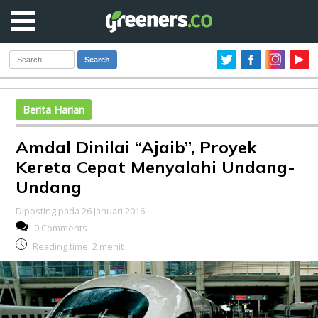
Search
Berita Harian
Amdal Dinilai “Ajaib”, Proyek
Kereta Cepat Menyalahi Undang-
Undang
Diposting pada 26 Januari 2016
0 Comments
Reading time:
2
menit