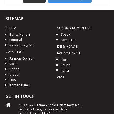
SITEMAP
BERITA
SOSOK & KOMUNITAS
Berita Harian
Sosok
Editorial
Komunitas
News In English
IDE & INOVASI
GAYA HIDUP
RAGAM HAYATI
Famous Opinion
Flora
Mode
Fauna
Sehat
Fungi
Ulasan
AKSI
Tips
Komen Kamu
GET IN TOUCH
ADDRESS Jl. Taman Radio Dalam Raya No 15
Gandaria Utara, Kebayoran Baru
Jakarta Selatan 12140