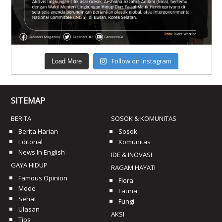
Follow on Instagram
Load More
SITEMAP
BERITA
SOSOK & KOMUNITAS
Berita Harian
Sosok
Editorial
Komunitas
News In English
IDE & INOVASI
GAYA HIDUP
RAGAM HAYATI
Famous Opinion
Flora
Mode
Fauna
Sehat
Fungi
Ulasan
AKSI
Tips