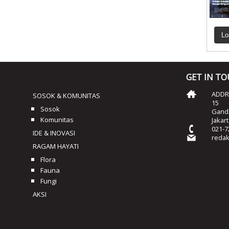
Lo
GET IN T
ADDRE
SOSOK & KOMUNITAS
15
Sosok
Ganda
Komunitas
Jakar
021-7
IDE & INOVASI
reda
RAGAM HAYATI
Flora
Fauna
Fungi
AKSI