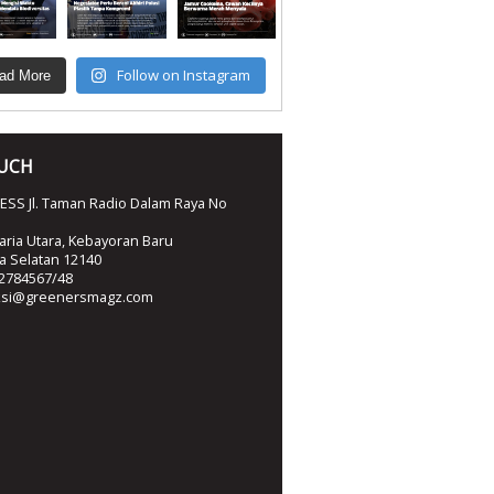
Follow on Instagram
ad More
OUCH
SS Jl. Taman Radio Dalam Raya No
ria Utara, Kebayoran Baru
ta Selatan 12140
2784567/48
ksi@greenersmagz.com