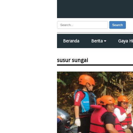
Search
Beranda
Berita
Gaya H
susur sungai