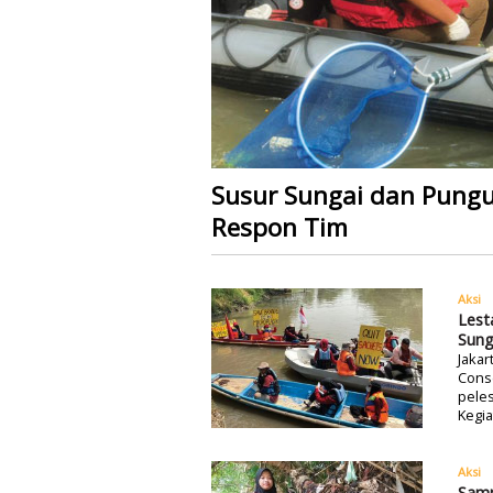
Susur Sungai dan Pung
Respon Tim
Aksi
Lest
Sung
Jakar
Conse
peles
Kegia
Aksi
Sam