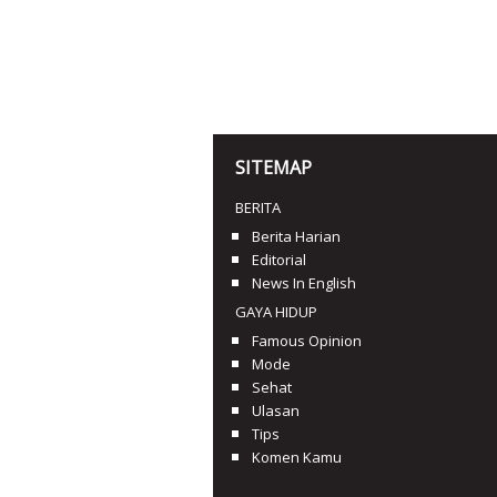
SITEMAP
BERITA
Berita Harian
Editorial
News In English
GAYA HIDUP
Famous Opinion
Mode
Sehat
Ulasan
Tips
Komen Kamu