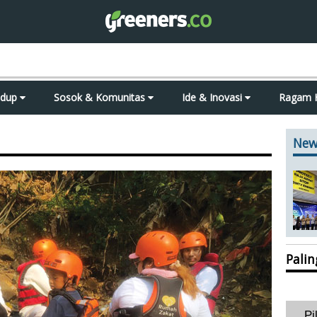
idup
Sosok & Komunitas
Ide & Inovasi
Ragam 
New
Pali
Pi