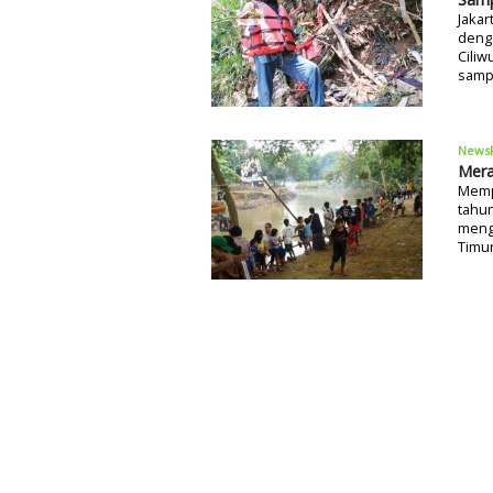
Jakar
denga
Ciliw
sampa
News
Mera
Memp
tahu
menga
Timur