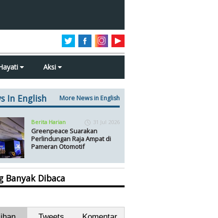
Hayati
Aksi
s In English
More News in English
Berita Harian
31 Jul 2026
Greenpeace Suarakan
Perlindungan Raja Ampat di
Pameran Otomotif
ng Banyak Dibaca
lihan
Tweets
Komentar