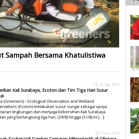
ut Sampah Bersama Khatulistiwa
31 Agu 2022
arikan Kali Surabaya, Ecoton dan Tim Tiga Hari Susur
ai
ta (Greeners) – Ecological Observation and Wetland
rvations (Ecoton) melakukan susur sungai sebagai upaya
tarian lingkungan dan menjaga kebersihan Kali Surabaya.
tan yang berlangsung tiga hari, (29/8) hingga (31/8) ini […]
15 Jun 2022
pah
Sachet
Jadi Sumber Cemaran Mikroplastik di Ciliwung