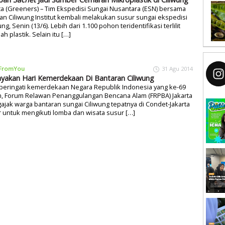
ta (Greeners) – Tim Ekspedisi Sungai Nusantara (ESN) bersama
n Ciliwung Institut kembali melakukan susur sungai ekspedisi
ung, Senin (13/6). Lebih dari 1.100 pohon teridentifikasi terlilit
h plastik. Selain itu […]
FromYou
31 Agu 2014
yakan Hari Kemerdekaan Di Bantaran Ciliwung
eringati kemerdekaan Negara Republik Indonesia yang ke-69
n, Forum Relawan Penanggulangan Bencana Alam (FRPBA) Jakarta
jak warga bantaran sungai Ciliwung tepatnya di Condet-Jakarta
 untuk mengikuti lomba dan wisata susur […]