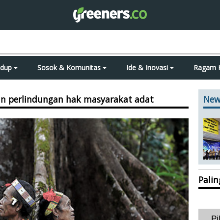
idup
Sosok & Komunitas
Ide & Inovasi
Ragam 
n perlindungan hak masyarakat adat
New
Pali
Pi