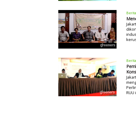
Berit
Mend
Jakar
diko
indus
kerus
Berit
Pemb
Kons
Jakar
meng
Perl
RUU i