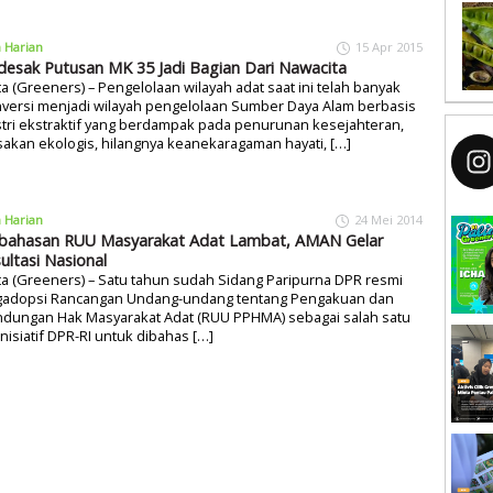
a Harian
15 Apr 2015
esak Putusan MK 35 Jadi Bagian Dari Nawacita
ta (Greeners) – Pengelolaan wilayah adat saat ini telah banyak
nversi menjadi wilayah pengelolaan Sumber Daya Alam berbasis
tri ekstraktif yang berdampak pada penurunan kesejahteran,
akan ekologis, hilangnya keanekaragaman hayati, […]
a Harian
24 Mei 2014
ahasan RUU Masyarakat Adat Lambat, AMAN Gelar
ultasi Nasional
ta (Greeners) – Satu tahun sudah Sidang Paripurna DPR resmi
adopsi Rancangan Undang-undang tentang Pengakuan dan
indungan Hak Masyarakat Adat (RUU PPHMA) sebagai salah satu
nisiatif DPR-RI untuk dibahas […]