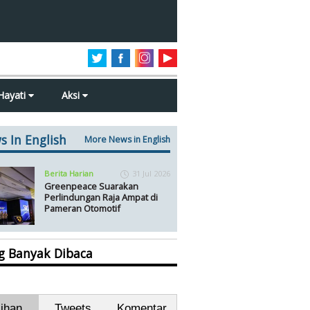
Hayati
Aksi
s In English
More News in English
Berita Harian
31 Jul 2026
Greenpeace Suarakan
Perlindungan Raja Ampat di
Pameran Otomotif
ng Banyak Dibaca
lihan
Tweets
Komentar