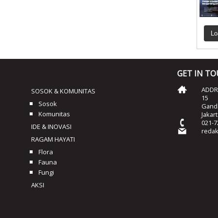
Lo
GET IN T
ADDRE
SOSOK & KOMUNITAS
15
Sosok
Ganda
Komunitas
Jakar
021-7
IDE & INOVASI
reda
RAGAM HAYATI
Flora
Fauna
Fungi
AKSI