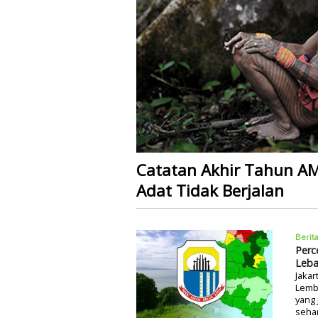
Catatan Akhir Tahun AM
Adat Tidak Berjalan
Berit
Perc
Leba
Jakar
Lemb
yang
seha