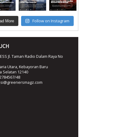
Follow on Instagram
ad More
OUCH
SS Jl. Taman Radio Dalam Raya No
ria Utara, Kebayoran Baru
ta Selatan 12140
2784567/48
ksi@greenersmagz.com