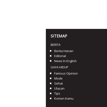
SITEMAP
BERITA
Berita Harian
Editorial
News In English
GAYA HIDUP
Famous Opinion
Mode
Sehat
Ulasan
Tips
Komen Kamu