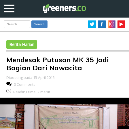
Search
Berita Harian
Mendesak Putusan MK 35 Jadi
Bagian Dari Nawacita
Diposting pada 15 April 2015
0 Comments
Reading time:
2
menit