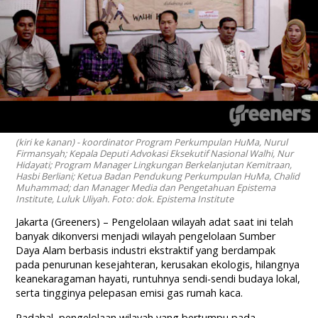
(kiri ke kanan) - koordinator Program Perkumpulan HuMa, Nurul
Firmansyah; Kepala Deputi Advokasi Eksekutif Nasional Walhi, Nur
Hidayati; Program Manager Lingkungan Berkelanjutan Kemitraan,
Hasbi Berliani; Ketua Badan Pendukung Perkumpulan HuMa, Chalid
Muhammad; dan Manager Media dan Pengetahuan Epistema
Institute, Luluk Uliyah. Foto: dok. Epistema Institute
Jakarta (Greeners) – Pengelolaan wilayah adat saat ini telah
banyak dikonversi menjadi wilayah pengelolaan Sumber
Daya Alam berbasis industri ekstraktif yang berdampak
pada penurunan kesejahteran, kerusakan ekologis, hilangnya
keanekaragaman hayati, runtuhnya sendi-sendi budaya lokal,
serta tingginya pelepasan emisi gas rumah kaca.
Padahal, pengelolaan wilayah yang bertumpu pada