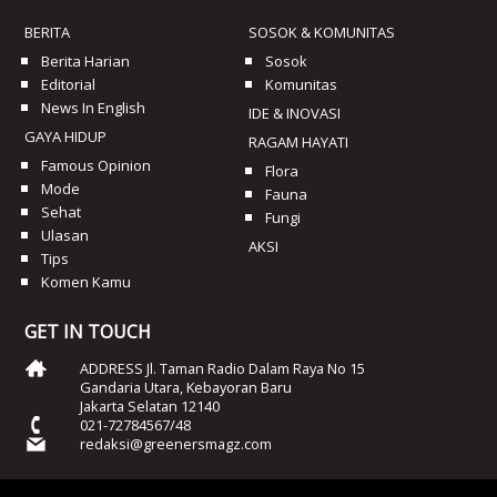
BERITA
SOSOK & KOMUNITAS
Berita Harian
Sosok
Editorial
Komunitas
News In English
IDE & INOVASI
GAYA HIDUP
RAGAM HAYATI
Famous Opinion
Flora
Mode
Fauna
Sehat
Fungi
Ulasan
AKSI
Tips
Komen Kamu
GET IN TOUCH
ADDRESS Jl. Taman Radio Dalam Raya No 15
Gandaria Utara, Kebayoran Baru
Jakarta Selatan 12140
021-72784567/48
redaksi@greenersmagz.com