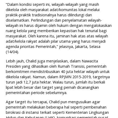
“Dalam kondisi seperti ini, wilayah-wilayah yang masih
dikelola oleh masyarakat adat/komunitas lokal melalui
praktik-praktik tradisionalnya harus dilindungi dan
diselamatkan. Perlindungan dan penyelamatan wilayah-
wilayah ini harus dijamin oleh hukum dengan mengalokasikan
ruang kelola yang memberikan kepastian hak tenurial bagi
masyarakat. Oleh karena itu, jaminan hak atas atas wilayah
adat/kelola rakyat adalah pilar utama yang harus menjadi
agenda prioritas Pemerintah,” jelasnya, Jakarta, Selasa
(14/04).
Lebih jauh, Chalid juga menjelaskan, dalam Nawacita
Presiden yang dihasilkan oleh Rumah Transisi, pemerintah
berkomitmen mendistribusikan 40 juta hektar wilayah untuk
dikelola rakyat. Namun, dalam RPJMN 2015-2019, targetnya
turun jadi 12,7 juta hektar. Walau turun, jumlah itu berkali
lipat lebih besar dari target yang pernah dicanangkan
pemerintahan periode sebelumnya.
Agar target itu tercapai, Chalid pun mengusulkan agar
pemerintah melakukan beberapa hal seperti pembenahan
birokrasi di instansi terkait seperti Kementerian Lingkungan
Hidup dan Kehutanan (LHK), komunikasi pemerintah pusat