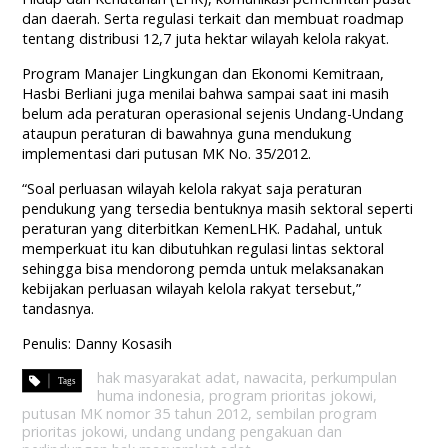
dan daerah. Serta regulasi terkait dan membuat roadmap
tentang distribusi 12,7 juta hektar wilayah kelola rakyat.
Program Manajer Lingkungan dan Ekonomi Kemitraan,
Hasbi Berliani juga menilai bahwa sampai saat ini masih
belum ada peraturan operasional sejenis Undang-Undang
ataupun peraturan di bawahnya guna mendukung
implementasi dari putusan MK No. 35/2012.
“Soal perluasan wilayah kelola rakyat saja peraturan
pendukung yang tersedia bentuknya masih sektoral seperti
peraturan yang diterbitkan KemenLHK. Padahal, untuk
memperkuat itu kan dibutuhkan regulasi lintas sektoral
sehingga bisa mendorong pemda untuk melaksanakan
kebijakan perluasan wilayah kelola rakyat tersebut,”
tandasnya.
Penulis: Danny Kosasih
hak masyarakat adat
,
nawacita
,
perkumpulan
huma indonesia
,
program prioritas jokowi
,
putusan MK nomor 35 tahun 2012
,
sembilan program
prioritas jokowi
,
undang undang pengakuan dan