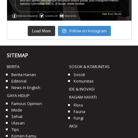
Follow on Instagram
Load More
SITEMAP
BERITA
SOSOK & KOMUNITAS
Berita Harian
Sosok
Editorial
Komunitas
News In English
IDE & INOVASI
GAYA HIDUP
RAGAM HAYATI
Famous Opinion
Flora
Mode
Fauna
Sehat
Fungi
Ulasan
AKSI
Tips
Komen Kamu