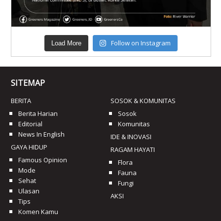
Follow on Instagram
Load More
SITEMAP
BERITA
SOSOK & KOMUNITAS
Berita Harian
Sosok
Editorial
Komunitas
News In English
IDE & INOVASI
GAYA HIDUP
RAGAM HAYATI
Famous Opinion
Flora
Mode
Fauna
Sehat
Fungi
Ulasan
AKSI
Tips
Komen Kamu