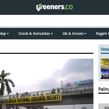
idup
Sosok & Komunitas
Ide & Inovasi
Ragam 
New
Pali
Pi