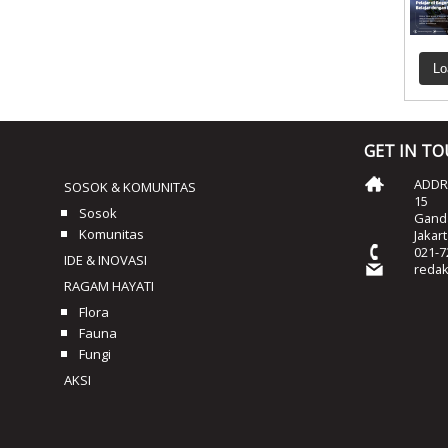
Lo
GET IN T
ADDRE
SOSOK & KOMUNITAS
15
Sosok
Ganda
Komunitas
Jakar
021-7
IDE & INOVASI
reda
RAGAM HAYATI
Flora
Fauna
Fungi
AKSI