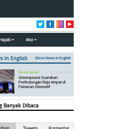
Hayati
Aksi
s In English
More News in English
Berita Harian
31 Jul 2026
Greenpeace Suarakan
Perlindungan Raja Ampat di
Pameran Otomotif
ng Banyak Dibaca
lihan
Tweets
Komentar