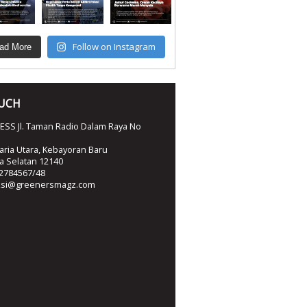
Follow on Instagram
ad More
OUCH
SS Jl. Taman Radio Dalam Raya No
ria Utara, Kebayoran Baru
ta Selatan 12140
2784567/48
ksi@greenersmagz.com