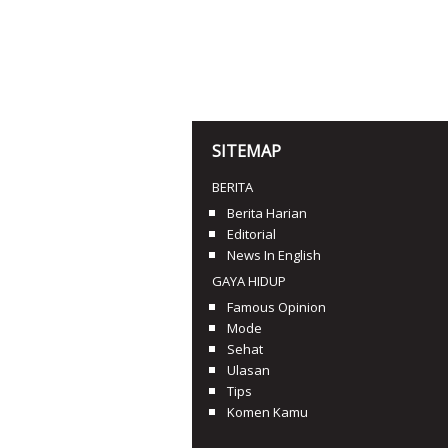
SITEMAP
BERITA
Berita Harian
Editorial
News In English
GAYA HIDUP
Famous Opinion
Mode
Sehat
Ulasan
Tips
Komen Kamu