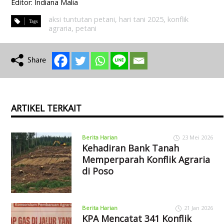
Editor: Indiana Malia
aksi tuntutan petani
,
hari tani 2025
,
konflik
agraria
,
petani
ARTIKEL TERKAIT
Berita Harian
23 Mei 2026
Kehadiran Bank Tanah
Memperparah Konflik Agraria
di Poso
Berita Harian
21 Jan 2026
KPA Mencatat 341 Konflik