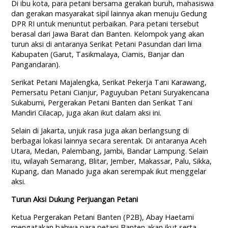
Di ibu kota, para petani bersama gerakan buruh, mahasiswa
dan gerakan masyarakat sipil lainnya akan menuju Gedung
DPR RI untuk menuntut perbaikan. Para petani tersebut
berasal dari Jawa Barat dan Banten. Kelompok yang akan
turun aksi di antaranya Serikat Petani Pasundan dari lima
Kabupaten (Garut, Tasikmalaya, Ciamis, Banjar dan
Pangandaran).
Serikat Petani Majalengka, Serikat Pekerja Tani Karawang,
Pemersatu Petani Cianjur, Paguyuban Petani Suryakencana
Sukabumi, Pergerakan Petani Banten dan Serikat Tani
Mandiri Cilacap, juga akan ikut dalam aksi ini.
Selain di Jakarta, unjuk rasa juga akan berlangsung di
berbagai lokasi lainnya secara serentak. Di antaranya Aceh
Utara, Medan, Palembang, Jambi, Bandar Lampung. Selain
itu, wilayah Semarang, Blitar, Jember, Makassar, Palu, Sikka,
Kupang, dan Manado juga akan serempak ikut menggelar
aksi.
Turun Aksi Dukung Perjuangan Petani
Ketua Pergerakan Petani Banten (P2B), Abay Haetami
mengatakan bahwa para petani Banten akan ikut serta