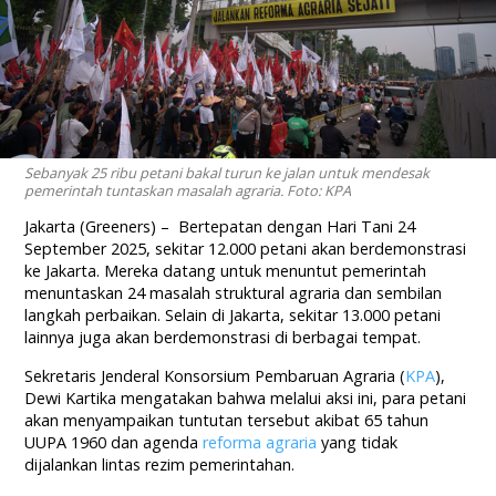
Sebanyak 25 ribu petani bakal turun ke jalan untuk mendesak
pemerintah tuntaskan masalah agraria. Foto: KPA
Jakarta (Greeners) –
Bertepatan dengan Hari Tani 24
September 2025, sekitar 12.000 petani akan berdemonstrasi
ke Jakarta. Mereka datang untuk menuntut pemerintah
menuntaskan 24 masalah struktural agraria dan sembilan
langkah perbaikan. Selain di Jakarta, sekitar 13.000 petani
lainnya juga akan berdemonstrasi di berbagai tempat.
Sekretaris Jenderal Konsorsium Pembaruan Agraria (
KPA
),
Dewi Kartika mengatakan bahwa melalui aksi ini, para petani
akan menyampaikan tuntutan tersebut akibat 65 tahun
UUPA 1960 dan agenda
reforma agraria
yang tidak
dijalankan lintas rezim pemerintahan.