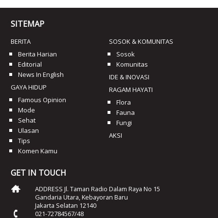
SITEMAP
BERITA
SOSOK & KOMUNITAS
Berita Harian
Sosok
Editorial
Komunitas
News In English
IDE & INOVASI
GAYA HIDUP
RAGAM HAYATI
Famous Opinion
Flora
Mode
Fauna
Sehat
Fungi
Ulasan
AKSI
Tips
Komen Kamu
GET IN TOUCH
ADDRESS Jl. Taman Radio Dalam Raya No 15
Gandaria Utara, Kebayoran Baru
Jakarta Selatan 12140
021-72784567/48