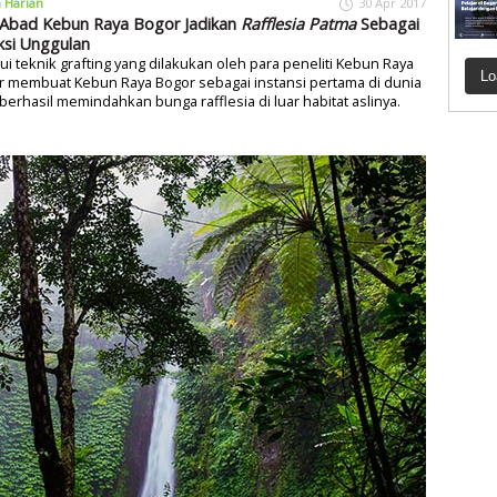
a Harian
30 Apr 2017
Abad Kebun Raya Bogor Jadikan
Rafflesia Patma
Sebagai
ksi Unggulan
ui teknik grafting yang dilakukan oleh para peneliti Kebun Raya
Lo
r membuat Kebun Raya Bogor sebagai instansi pertama di dunia
berhasil memindahkan bunga rafflesia di luar habitat aslinya.