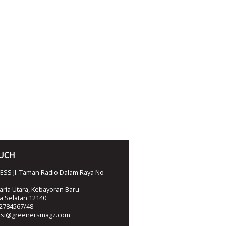
OUCH
SS Jl. Taman Radio Dalam Raya No
ria Utara, Kebayoran Baru
ta Selatan 12140
2784567/48
ksi@greenersmagz.com