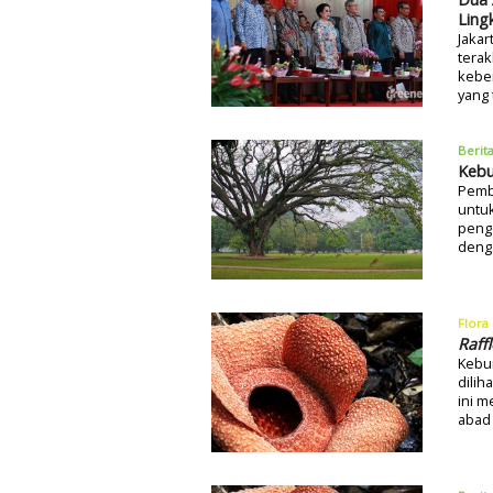
Ling
Jakar
terak
keber
yang 
Berit
Kebu
Pemb
untu
penge
deng
Flora
Raff
Kebun
dilih
ini m
abad