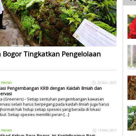
 Bogor Tingkatkan Pengelolaan
a Harian
28 Nov 2021
asi Pengembangan KRB dengan Kaidah Ilmiah dan
ervasi
rta (Greeners) – Setiap sentuhan pengembangan kawasan
rvasi selain harus berpegang pada kaidah ilmiah juga harus
ormati hak hidup setiap spesies yang berada di lokasi
but. Setiap spesies memiliki peran […]
a Harian
19 Mei 2017
Abad Kebun Raya Bogor, Ini Kontribusinya Bagi