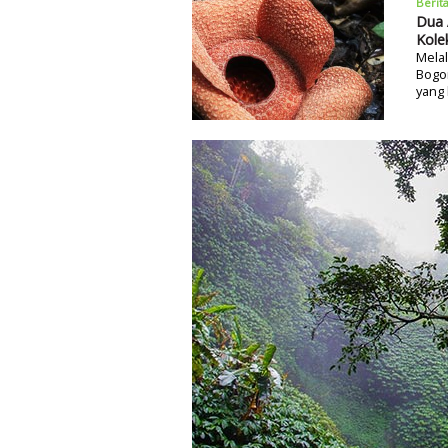
Berit
Dua 
Kole
Melal
Bogo
yang 