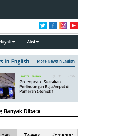
Hayati
Aksi
s In English
More News in English
Berita Harian
31 Jul 2026
Greenpeace Suarakan
Perlindungan Raja Ampat di
Pameran Otomotif
ng Banyak Dibaca
lihan
Tweets
Komentar