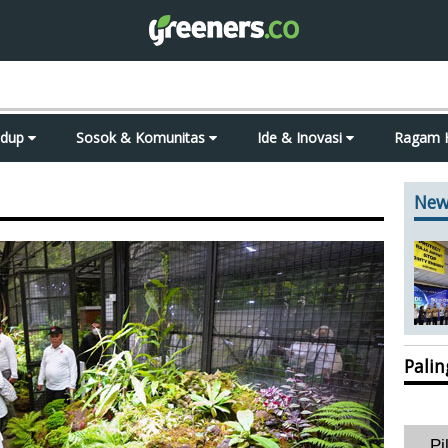
idup
Sosok & Komunitas
Ide & Inovasi
Ragam 
New
Pali
Pi