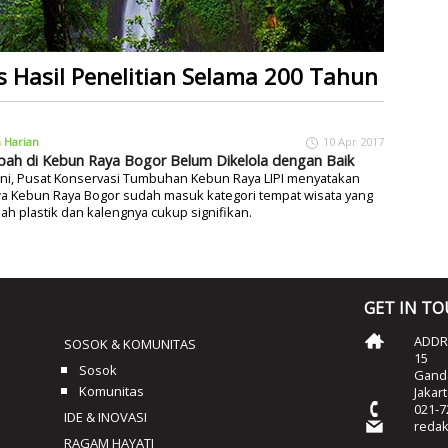
 Hasil Penelitian Selama 200 Tahun
a Harian
10 Apr 2017
ah di Kebun Raya Bogor Belum Dikelola dengan Baik
ini, Pusat Konservasi Tumbuhan Kebun Raya LIPI menyatakan
a Kebun Raya Bogor sudah masuk kategori tempat wisata yang
h plastik dan kalengnya cukup signifikan.
GET IN T
ADDRE
SOSOK & KOMUNITAS
15
Sosok
Ganda
Komunitas
Jakar
021-7
IDE & INOVASI
reda
RAGAM HAYATI