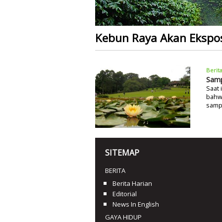
Kebun Raya Akan Ekspos
Berit
Samp
Saat 
bahw
sampa
SITEMAP
BERITA
Berita Harian
Editorial
News In English
GAYA HIDUP