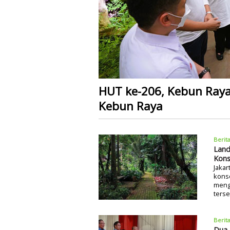
HUT ke-206, Kebun Raya
Kebun Raya
Berit
Land
Kons
Jaka
konse
mengh
terse
Berit
Dua 