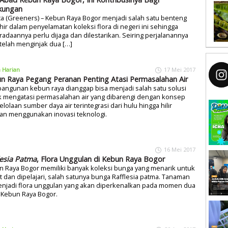
kungan
ta (Greeners) – Kebun Raya Bogor menjadi salah satu benteng
hir dalam penyelamatan koleksi flora di negeri ini sehingga
adaannya perlu dijaga dan dilestarikan. Seiring perjalanannya
telah menginjak dua […]
a Harian
17 Mei 2017
n Raya Pegang Peranan Penting Atasi Permasalahan Air
angunan kebun raya dianggap bisa menjadi salah satu solusi
k mengatasi permasalahan air yang dibarengi dengan konsep
lolaan sumber daya air terintegrasi dari hulu hingga hilir
an menggunakan inovasi teknologi.
16 Mei 2017
lesia Patma
, Flora Unggulan di Kebun Raya Bogor
 Raya Bogor memiliki banyak koleksi bunga yang menarik untuk
at dan dipelajari, salah satunya bunga Rafflesia patma. Tanaman
enjadi flora unggulan yang akan diperkenalkan pada momen dua
 Kebun Raya Bogor.