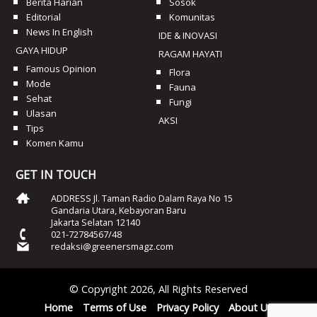
Berita Harian
Sosok
Editorial
Komunitas
News In English
IDE & INOVASI
GAYA HIDUP
RAGAM HAYATI
Famous Opinion
Flora
Mode
Fauna
Sehat
Fungi
Ulasan
AKSI
Tips
Komen Kamu
GET IN TOUCH
ADDRESS Jl. Taman Radio Dalam Raya No 15
Gandaria Utara, Kebayoran Baru
Jakarta Selatan 12140
021-72784567/48
redaksi@greenersmagz.com
© Copyright 2026, All Rights Reserved
Home
Terms of Use
Privacy Policy
About Us