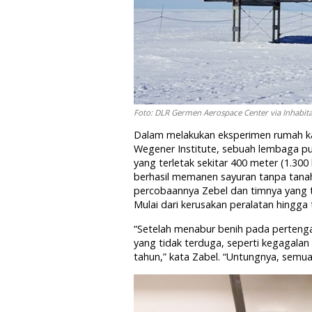
Foto: DLR Germen Aerospace Center via Inhabit
Dalam melakukan eksperimen rumah kaca
Wegener Institute, sebuah lembaga pus
yang terletak sekitar 400 meter (1.300
berhasil memanen sayuran tanpa tana
percobaannya Zebel dan timnya yang t
Mulai dari kerusakan peralatan hingga 
“Setelah menabur benih pada perteng
yang tidak terduga, seperti kegagalan 
tahun,” kata Zabel. “Untungnya, semua h