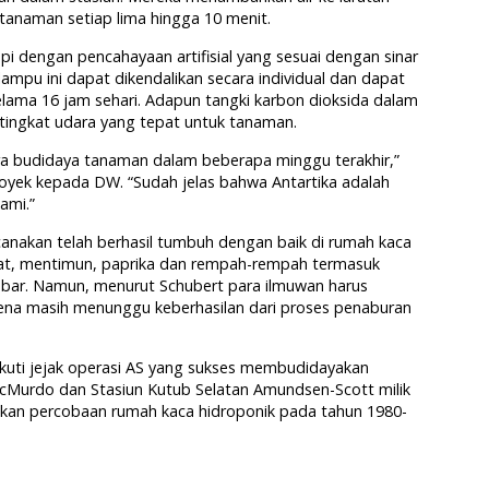
 tanaman setiap lima hingga 10 menit.
pi dengan pencahayaan artifisial yang sesuai dengan sinar
ampu ini dapat dikendalikan secara individual dan dapat
lama 16 jam sehari. Adapun tangki karbon dioksida dalam
tingkat udara yang tepat untuk tanaman.
ara budidaya tanaman dalam beberapa minggu terakhir,”
royek kepada DW. “Sudah jelas bahwa Antartika adalah
ami.”
canakan telah berhasil tumbuh dengan baik di rumah kaca
mat, mentimun, paprika dan rempah-rempah termasuk
mbar. Namun, menurut Schubert para ilmuwan harus
rena masih menunggu keberhasilan dari proses penaburan
kuti jejak operasi AS yang sukses membudidayakan
 McMurdo dan Stasiun Kutub Selatan Amundsen-Scott milik
nkan percobaan rumah kaca hidroponik pada tahun 1980-