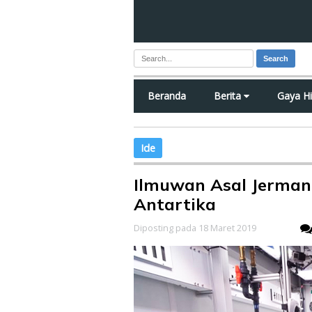
Search
Beranda
Berita
Gaya H
Ide
Ilmuwan Asal Jerman
Antartika
Diposting pada 18 Maret 2019