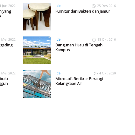
1 Jun 2022
Ide
25 Des 2016
n yang
Furnitur dari Bakteri dan Jamur
p
9 Mei 2022
Ide
18 Okt 2016
rgading
Bangunan Hijau di Tengah
Kampus
6 Mei 2022
Ide
4 Okt 2020
rbulu
Microsoft Berikrar Perangi
gguh
Kelangkaan Air