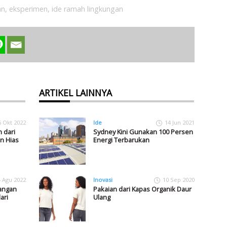
an
,
eksperimen
,
ide ramah lingkungan
ARTIKEL LAINNYA
6 Okt 2022
Ide
14 Jun 2021
 dari
Sydney Kini Gunakan 100 Persen
n Hias
Energi Terbarukan
4 Agu 2022
Inovasi
10 Sep 2020
angan
Pakaian dari Kapas Organik Daur
ari
Ulang