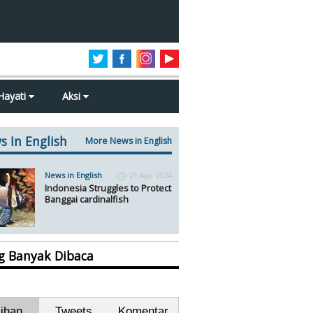
Hayati
Aksi
s In English
More News in English
News in English
21 Apr 2024
Indonesia Struggles to Protect
Banggai cardinalfish
ng Banyak Dibaca
lihan
Tweets
Komentar