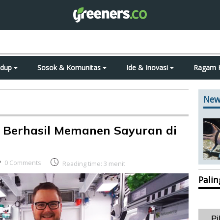
idup
Sosok & Komunitas
Ide & Inovasi
Ragam 
New
 Berhasil Memanen Sayuran di
0 Comments
Reading time:
3
menit
Pali
Pi