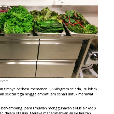
at.com
an timnya berhasil memanen 3,6 kilogram selada, 70 lobak
n sekitar tiga hingga empat jam sehari untuk merawat
erkembang, para ilmuwan menggunakan siklus air
loop
ari dalam stasiun. Mereka menambahkan air ke larutan