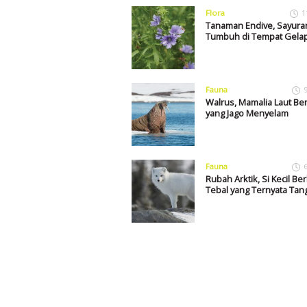
Flora
1
Tanaman Endive, Sayura
Tumbuh di Tempat Gela
Fauna
Walrus, Mamalia Laut Be
yang Jago Menyelam
Fauna
Rubah Arktik, Si Kecil Be
Tebal yang Ternyata Tan