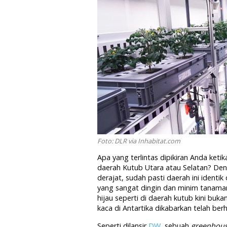
Foto: DLR via Inhabitat.com
Apa yang terlintas dipikiran Anda ket
daerah Kutub Utara atau Selatan? Den
derajat, sudah pasti daerah ini identi
yang sangat dingin dan minim tanam
hijau seperti di daerah kutub kini buk
kaca di Antartika dikabarkan telah ber
Seperti dilansir
DW
, sebuah
greenhou