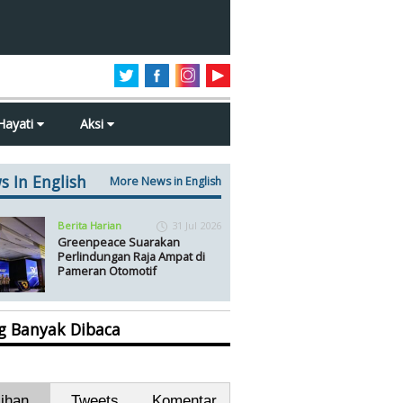
Hayati
Aksi
s In English
More News in English
Berita Harian
31 Jul 2026
Greenpeace Suarakan
Perlindungan Raja Ampat di
Pameran Otomotif
ng Banyak Dibaca
lihan
Tweets
Komentar