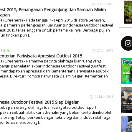
5 Apr 2015
est 2015, Penanganan Pengunjung dan Sampah Minim
iapan
ta (Greeners) – Pada tanggal 1-4 April 2015 di Istora Senayan,
ta, pameran perlengkapan luar ruang Indonesia Outdoor Festival
est) 2015 terselenggara untuk pertama kalinya. Berbagai pujian
n kritikan pun […]
a Harian
2 Apr 2015
nterian Pariwisata Apresiasi Outfest 2015
ta (Greeners) – Ramainya pecinta olahraga luar ruang yang
njiri perhelatan akbar Indonesia Outdoor Festival (Outfest
 mendapatkan apresiasi dari Kementerian Pariwisata Republik
esia. Direktur Promosi Pariwisata Dalam Negeri, Kementerian
20 Mar 2015
nesia Outdoor Festival 2015 Siap Digelar
sebagian orang, olahraga luar ruang atau outdoor sport
akan sebuah alat ukur adrenalin yang belum tentu dimiliki oleh
 orang. Tetapi perkembangan teknologi dan industri olahraga
oor terus mendorong […]