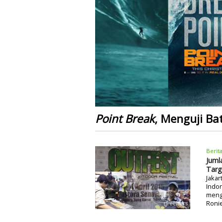
Point Break
, Menguji Ba
Berit
Juml
Targ
Jakar
Indon
menga
Roni