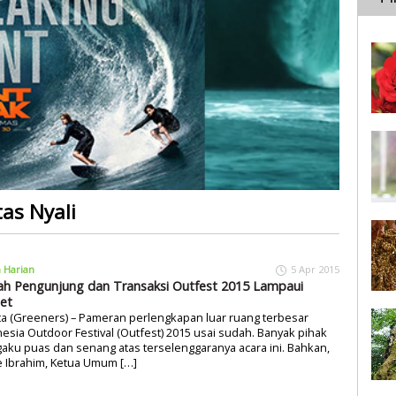
tas Nyali
a Harian
5 Apr 2015
ah Pengunjung dan Transaksi Outfest 2015 Lampaui
et
ta (Greeners) – Pameran perlengkapan luar ruang terbesar
esia Outdoor Festival (Outfest) 2015 usai sudah. Banyak pihak
ku puas dan senang atas terselenggaranya acara ini. Bahkan,
e Ibrahim, Ketua Umum […]