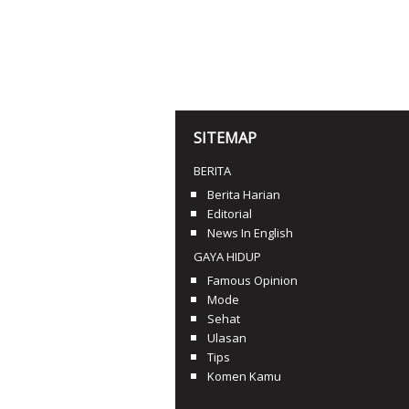
SITEMAP
BERITA
Berita Harian
Editorial
News In English
GAYA HIDUP
Famous Opinion
Mode
Sehat
Ulasan
Tips
Komen Kamu