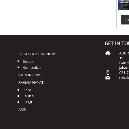
Lo
GET IN T
ADDRE
SOSOK & KOMUNITAS
15
Sosok
Ganda
Komunitas
Jakar
021-7
IDE & INOVASI
reda
RAGAM HAYATI
Flora
Fauna
Fungi
AKSI