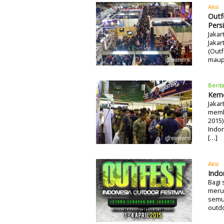
Aksi
Outf
Pers
Jakar
Jakar
(Outf
maupu
Berit
Keme
Jakar
memba
2015)
Indon
[…]
Aksi
Indo
Bagi 
merup
semua
outd