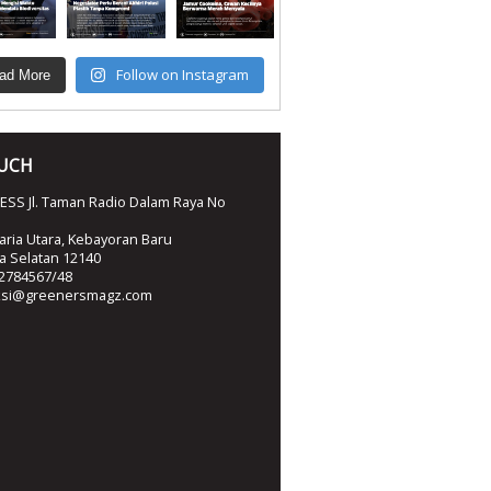
Follow on Instagram
ad More
OUCH
SS Jl. Taman Radio Dalam Raya No
ria Utara, Kebayoran Baru
ta Selatan 12140
2784567/48
ksi@greenersmagz.com