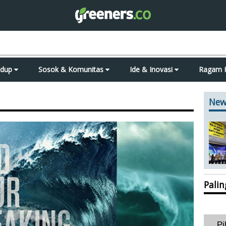
idup
Sosok & Komunitas
Ide & Inovasi
Ragam 
New
Pali
Pi