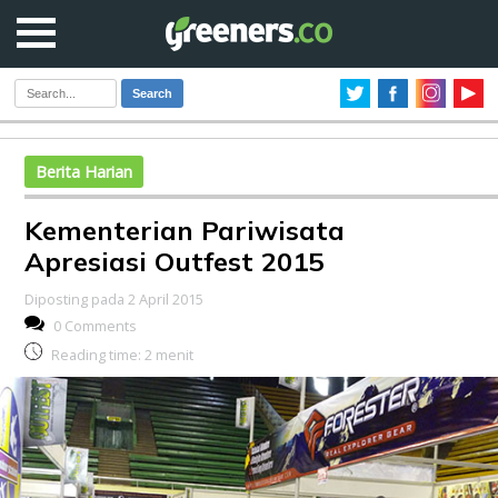
Search
Berita Harian
Kementerian Pariwisata
Apresiasi Outfest 2015
Diposting pada 2 April 2015
0 Comments
Reading time:
2
menit