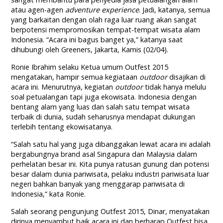
atau agen-agen
adventure experience
. Jadi, katanya, semua
yang barkaitan dengan olah raga luar ruang akan sangat
berpotensi mempromosikan tempat-tempat wisata alam
Indonesia. “Acara ini bagus banget ya,” katanya saat
dihubungi oleh Greeners, Jakarta, Kamis (02/04).
Ronie Ibrahim selaku Ketua umum Outfest 2015
mengatakan, hampir semua kegiataan
outdoor
disajikan di
acara ini. Menurutnya, kegiatan
outdoor
tidak hanya melulu
soal petualangan tapi juga ekowisata. Indonesia dengan
bentang alam yang luas dan salah satu tempat wisata
terbaik di dunia, sudah seharusnya mendapat dukungan
terlebih tentang ekowisatanya.
“Salah satu hal yang juga dibanggakan lewat acara ini adalah
bergabungnya brand asal Singapura dan Malaysia dalam
perhelatan besar ini. Kita punya ratusan gunung dan potensi
besar dalam dunia pariwisata, pelaku industri pariwisata luar
negeri bahkan banyak yang menggarap pariwisata di
Indonesia,” kata Ronie.
Salah seorang pengunjung Outfest 2015, Dinar, menyatakan
dirinya menyambut baik acara ini dan berharap Outfest bisa