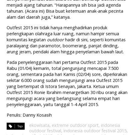
menjadi ajang tahunan. “Harapannya sih bisa jadi agenda
tahunan. (Acara ini) Bisa buat ketemuan anak-anak pecinta
alam dari daerah juga,” katanya.
Outfest 2015 ini tidak hanya menghadirkan produk
perlengkapan olahraga luar ruang, namun hampir semua
komunitas kegiatan
outdoor
hadir di sini, seperti komunitas
paralayang dan paramotor, boomerang, panjat dinding,
arung jeram, pendaki alam hingga penyelaman bawah laut.
Pada penyelenggaraan hari pertama Outfest 2015 pada
Rabu (01/04) kemarin, total pengunjung mencapai 7.500
orang, sementara pada hari Kamis (02/04) sore, diperkirakan
sekitar 6.000 orang sudah mengunjungi area Outfest 2015
yang bertempat di Istora Senayan, Jakarta. Ketua umum
Outfest 2015 Ronie Ibrahim menargetkan 30 ribu orang akan
mengunjungi acara yang berlangsung selama empat hari
penyelenggaraan, yaitu tanggal 1-4 April 2015.
Penulis: Danny Kosasih
ekowisata
,
extreme outdoor sport
,
indonesia
outdoor festival
,
indonesia outdoor festival 2015
,