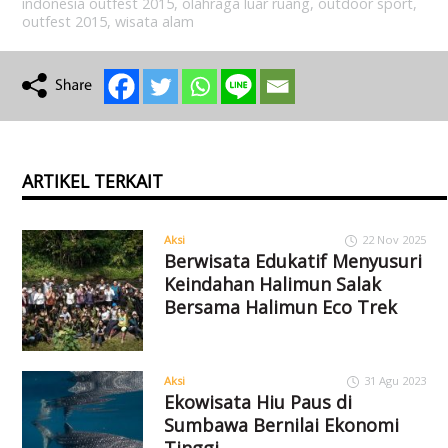
indonesia outfest 2015
,
olahraga luar ruang
,
outdoor sport
,
outfest 2015
,
wisata alam
ARTIKEL TERKAIT
Aksi
22 Nov 2025
Berwisata Edukatif Menyusuri
Keindahan Halimun Salak
Bersama Halimun Eco Trek
Aksi
31 Agu 2023
Ekowisata Hiu Paus di
Sumbawa Bernilai Ekonomi
Tinggi