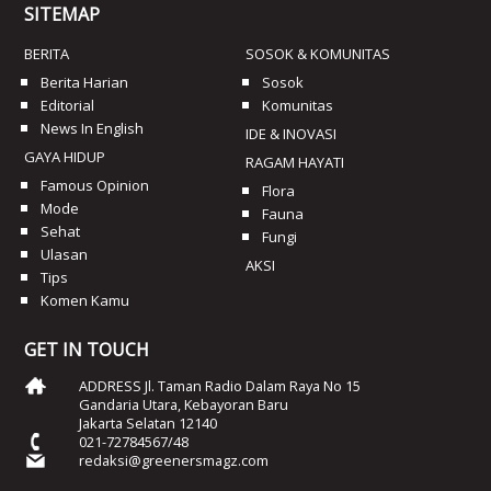
SITEMAP
BERITA
SOSOK & KOMUNITAS
Berita Harian
Sosok
Editorial
Komunitas
News In English
IDE & INOVASI
GAYA HIDUP
RAGAM HAYATI
Famous Opinion
Flora
Mode
Fauna
Sehat
Fungi
Ulasan
AKSI
Tips
Komen Kamu
GET IN TOUCH
ADDRESS Jl. Taman Radio Dalam Raya No 15
Gandaria Utara, Kebayoran Baru
Jakarta Selatan 12140
021-72784567/48
redaksi@greenersmagz.com