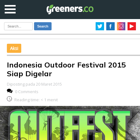
Search
Aksi
Indonesia Outdoor Festival 2015
Siap Digelar
Diposting pada 20 Maret 2015
0 Comments
Reading time:
< 1
menit