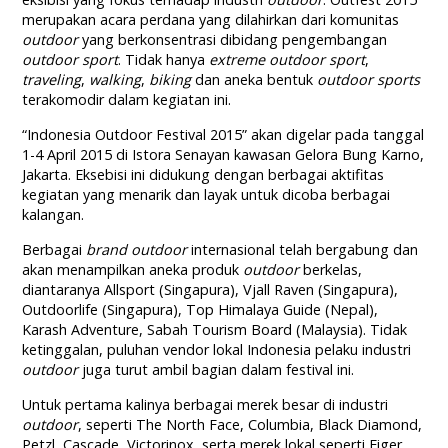
merupakan acara perdana yang dilahirkan dari komunitas
outdoor
yang berkonsentrasi dibidang pengembangan
outdoor sport
. Tidak hanya
extreme outdoor sport
,
traveling
,
walking
,
biking
dan aneka bentuk
outdoor sports
terakomodir dalam kegiatan ini.
“Indonesia Outdoor Festival 2015” akan digelar pada tanggal
1-4 April 2015 di Istora Senayan kawasan Gelora Bung Karno,
Jakarta. Eksebisi ini didukung dengan berbagai aktifitas
kegiatan yang menarik dan layak untuk dicoba berbagai
kalangan.
Berbagai
brand outdoor
internasional telah bergabung dan
akan menampilkan aneka produk
outdoor
berkelas,
diantaranya Allsport (Singapura), Vjall Raven (Singapura),
Outdoorlife (Singapura), Top Himalaya Guide (Nepal),
Karash Adventure, Sabah Tourism Board (Malaysia). Tidak
ketinggalan, puluhan vendor lokal Indonesia pelaku industri
outdoor
juga turut ambil bagian dalam festival ini.
Untuk pertama kalinya berbagai merek besar di industri
outdoor
, seperti The North Face, Columbia, Black Diamond,
Petzl, Cascade, Victorinox, serta merek lokal seperti Eiger,