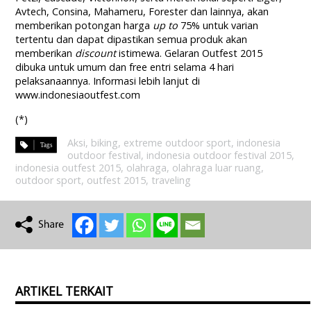
Avtech, Consina, Mahameru, Forester dan lainnya, akan
memberikan potongan harga
up to
75% untuk varian
tertentu dan dapat dipastikan semua produk akan
memberikan
discount
istimewa. Gelaran Outfest 2015
dibuka untuk umum dan free entri selama 4 hari
pelaksanaannya. Informasi lebih lanjut di
www.indonesiaoutfest.com
(*)
Aksi
,
biking
,
extreme outdoor sport
,
indonesia
outdoor festival
,
indonesia outdoor festival 2015
,
indonesia outfest 2015
,
olahraga
,
olahraga luar ruang
,
outdoor sport
,
outfest 2015
,
traveling
ARTIKEL TERKAIT