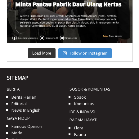
Follow on Instagram
Load More
SITEMAP
BERITA
SOSOK & KOMUNITAS
Berita Harian
Sosok
Editorial
Komunitas
News In English
IDE & INOVASI
GAYA HIDUP
RAGAM HAYATI
Famous Opinion
Flora
Mode
Fauna