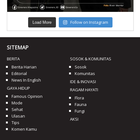
Follow on Instagram
Load More
SITEMAP
BERITA
SOSOK & KOMUNITAS
Berita Harian
Sosok
Editorial
Komunitas
News In English
IDE & INOVASI
GAYA HIDUP
RAGAM HAYATI
Famous Opinion
Flora
Mode
Fauna
Sehat
Fungi
Ulasan
AKSI
Tips
Komen Kamu