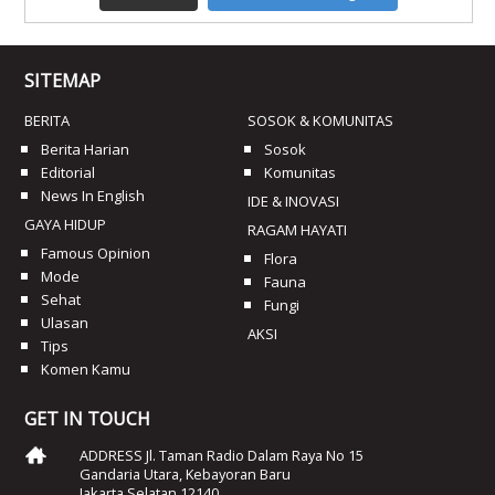
SITEMAP
BERITA
SOSOK & KOMUNITAS
Berita Harian
Sosok
Editorial
Komunitas
News In English
IDE & INOVASI
GAYA HIDUP
RAGAM HAYATI
Famous Opinion
Flora
Mode
Fauna
Sehat
Fungi
Ulasan
AKSI
Tips
Komen Kamu
GET IN TOUCH
ADDRESS Jl. Taman Radio Dalam Raya No 15
Gandaria Utara, Kebayoran Baru
Jakarta Selatan 12140