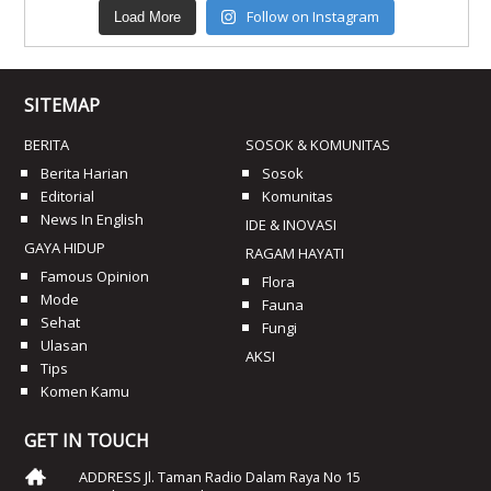
Follow on Instagram
Load More
SITEMAP
BERITA
SOSOK & KOMUNITAS
Berita Harian
Sosok
Editorial
Komunitas
News In English
IDE & INOVASI
GAYA HIDUP
RAGAM HAYATI
Famous Opinion
Flora
Mode
Fauna
Sehat
Fungi
Ulasan
AKSI
Tips
Komen Kamu
GET IN TOUCH
ADDRESS Jl. Taman Radio Dalam Raya No 15