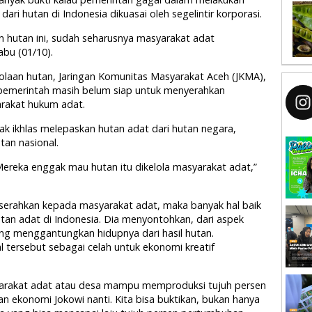
ri hutan di Indonesia dikuasai oleh segelintir korporasi.
n hutan ini, sudah seharusnya masyarakat adat
abu (01/10).
lolaan hutan, Jaringan Komunitas Masyarakat Aceh (JKMA),
 pemerintah masih belum siap untuk menyerahkan
rakat hukum adat.
ak ikhlas melepaskan hutan adat dari hutan negara,
tan nasional.
Mereka enggak mau hutan itu dikelola masyarakat adat,”
diserahkan kepada masyarakat adat, maka banyak hal baik
tan adat di Indonesia. Dia menyontohkan, dari aspek
ng menggantungkan hidupnya dari hasil hutan.
l tersebut sebagai celah untuk ekonomi kreatif
syarakat adat atau desa mampu memproduksi tujuh persen
 ekonomi Jokowi nanti. Kita bisa buktikan, bukan hanya