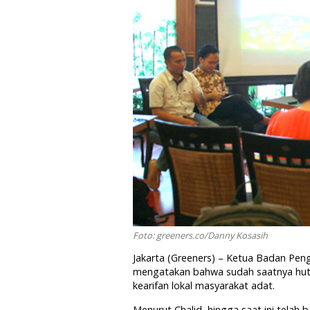
Foto: greeners.co/Danny Kosasih
Jakarta (Greeners) – Ketua Badan Pe
mengatakan bahwa sudah saatnya hut
kearifan lokal masyarakat adat.
Menurut Chalid, hingga saat ini telah