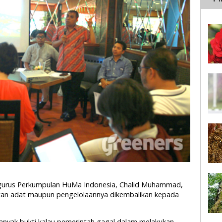
ngurus Perkumpulan HuMa Indonesia, Chalid Muhammad,
an adat maupun pengelolaannya dikembalikan kepada
 banyak bukti kalau pemerintah gagal dalam melakukan