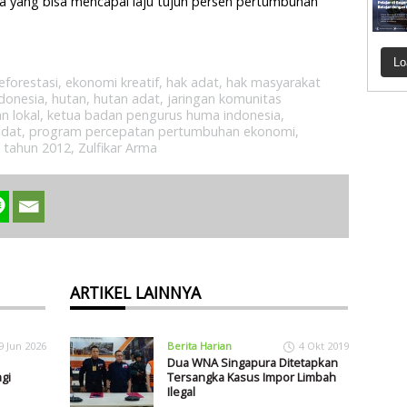
ja yang bisa mencapai laju tujuh persen pertumbuhan
Lo
eforestasi
,
ekonomi kreatif
,
hak adat
,
hak masyarakat
donesia
,
hutan
,
hutan adat
,
jaringan komunitas
an lokal
,
ketua badan pengurus huma indonesia
,
adat
,
program percepatan pertumbuhan ekonomi
,
 tahun 2012
,
Zulfikar Arma
ARTIKEL LAINNYA
9 Jun 2026
Berita Harian
4 Okt 2019
Dua WNA Singapura Ditetapkan
gi
Tersangka Kasus Impor Limbah
Ilegal