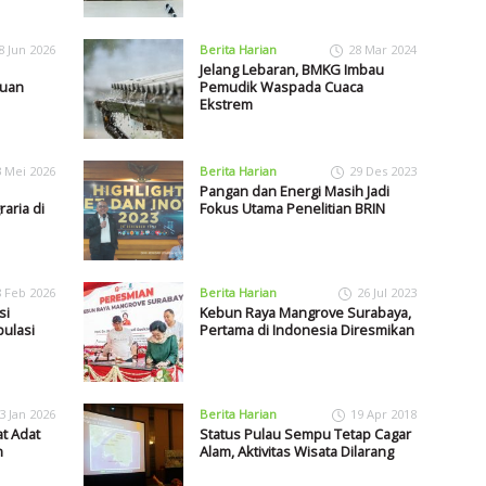
8 Jun 2026
Berita Harian
28 Mar 2024
Jelang Lebaran, BMKG Imbau
juan
Pemudik Waspada Cuaca
Ekstrem
3 Mei 2026
Berita Harian
29 Des 2023
Pangan dan Energi Masih Jadi
aria di
Fokus Utama Penelitian BRIN
8 Feb 2026
Berita Harian
26 Jul 2023
si
Kebun Raya Mangrove Surabaya,
ulasi
Pertama di Indonesia Diresmikan
3 Jan 2026
Berita Harian
19 Apr 2018
t Adat
Status Pulau Sempu Tetap Cagar
n
Alam, Aktivitas Wisata Dilarang