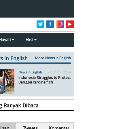
Hayati
Aksi
s In English
More News in English
News in English
21 Apr 2024
Indonesia Struggles to Protect
Banggai cardinalfish
ng Banyak Dibaca
lihan
Tweets
Komentar