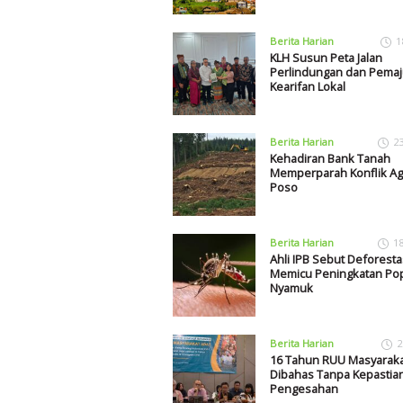
Berita Harian
1
KLH Susun Peta Jalan
Perlindungan dan Pema
Kearifan Lokal
Berita Harian
2
Kehadiran Bank Tanah
Memperparah Konflik Agr
Poso
Berita Harian
1
Ahli IPB Sebut Deforesta
Memicu Peningkatan Pop
Nyamuk
Berita Harian
2
16 Tahun RUU Masyaraka
Dibahas Tanpa Kepastia
Pengesahan