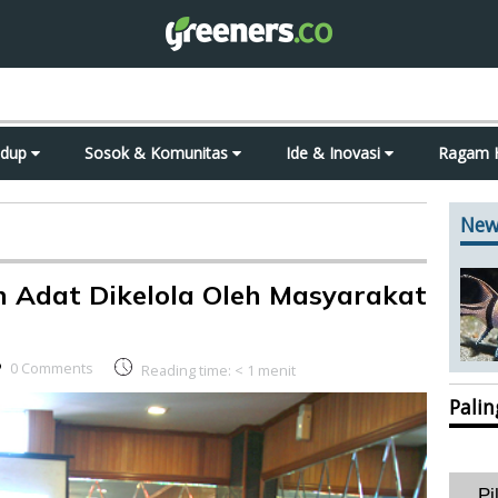
idup
Sosok & Komunitas
Ide & Inovasi
Ragam 
New
 Adat Dikelola Oleh Masyarakat
0 Comments
Reading time:
< 1
menit
Pali
Pi