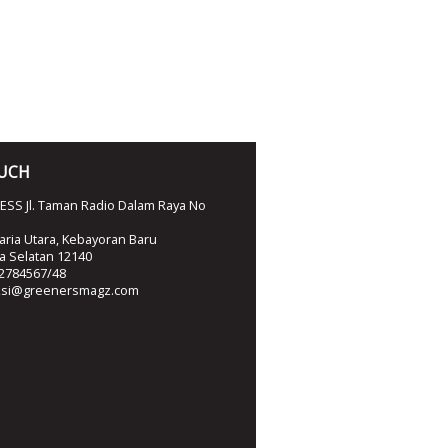
OUCH
SS Jl. Taman Radio Dalam Raya No
ria Utara, Kebayoran Baru
ta Selatan 12140
2784567/48
ksi@greenersmagz.com