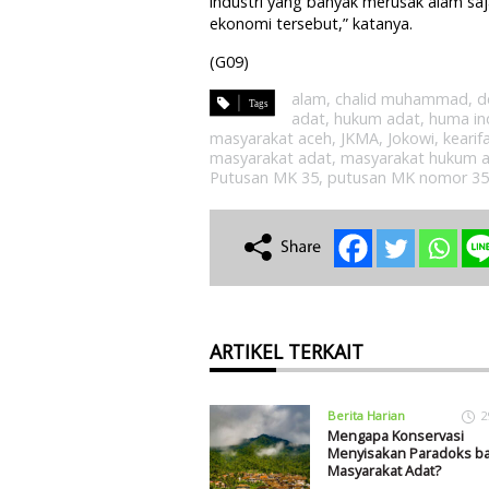
industri yang banyak merusak alam sa
ekonomi tersebut,” katanya.
(G09)
alam
,
chalid muhammad
,
d
adat
,
hukum adat
,
huma in
masyarakat aceh
,
JKMA
,
Jokowi
,
kearif
masyarakat adat
,
masyarakat hukum 
Putusan MK 35
,
putusan MK nomor 35
ARTIKEL TERKAIT
Berita Harian
2
Mengapa Konservasi
Menyisakan Paradoks ba
Masyarakat Adat?