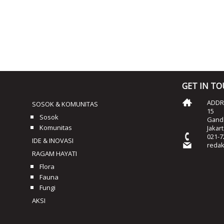
GET IN T
ADDRE
SOSOK & KOMUNITAS
15
Sosok
Ganda
Komunitas
Jakar
021-7
IDE & INOVASI
reda
RAGAM HAYATI
Flora
Fauna
Fungi
AKSI