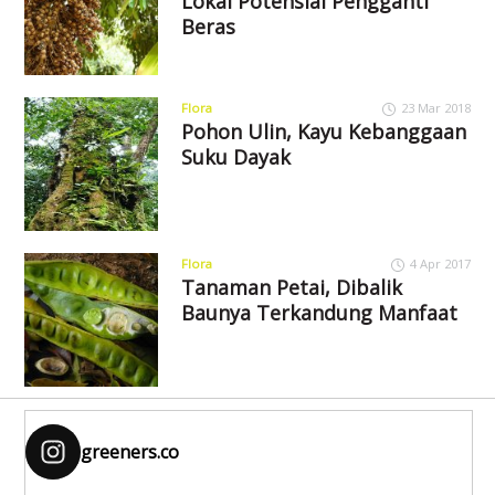
Lokal Potensial Pengganti
Beras
Flora
23 Mar 2018
Pohon Ulin, Kayu Kebanggaan
Suku Dayak
Flora
4 Apr 2017
Tanaman Petai, Dibalik
Baunya Terkandung Manfaat
greeners.co