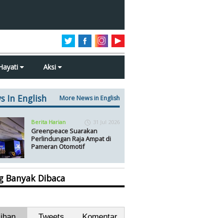
Hayati
Aksi
s In English
More News in English
Berita Harian
31 Jul 2026
Greenpeace Suarakan
Perlindungan Raja Ampat di
Pameran Otomotif
ng Banyak Dibaca
lihan
Tweets
Komentar