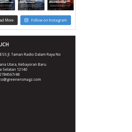
Follow on Instagram
ad More
OUCH
SS Jl. Taman Radio Dalam Raya No
ria Utara, Kebayoran Baru
ta Selatan 12140
2784567/48
ksi@greenersmagz.com