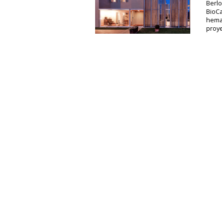
Berlo
BioCa
hemat
proy