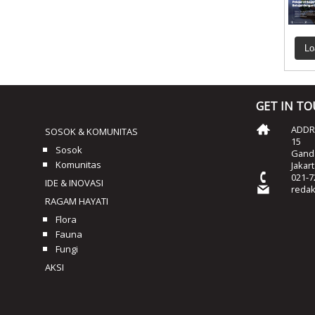
Lo
GET IN T
ADDRE
SOSOK & KOMUNITAS
15
Sosok
Ganda
Komunitas
Jakar
021-7
IDE & INOVASI
reda
RAGAM HAYATI
Flora
Fauna
Fungi
AKSI