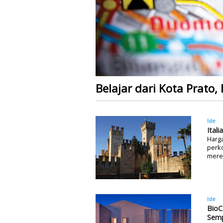
Belajar dari Kota Prato,
Ide
Ital
Harga
perko
merek
Ide
BioC
Sem