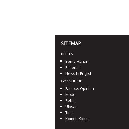
SITEMAP
BERITA
Berita Harian
Editorial
News In English
GAYA HIDUP
Famous Opinion
Mode
Sehat
Ulasan
Tips
Komen Kamu