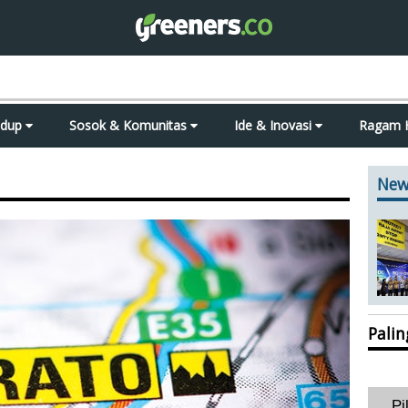
idup
Sosok & Komunitas
Ide & Inovasi
Ragam 
New
Pali
Pi