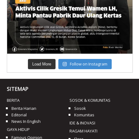
Follow on Instagram
Load More
SITEMAP
BERITA
SOSOK & KOMUNITAS
Berita Harian
Sosok
Editorial
Komunitas
News In English
IDE & INOVASI
GAYA HIDUP
RAGAM HAYATI
Famous Opinion
Flora