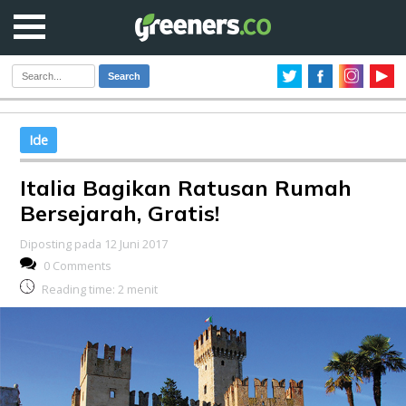
Search
Ide
Italia Bagikan Ratusan Rumah
Bersejarah, Gratis!
Diposting pada 12 Juni 2017
0 Comments
Reading time:
2
menit