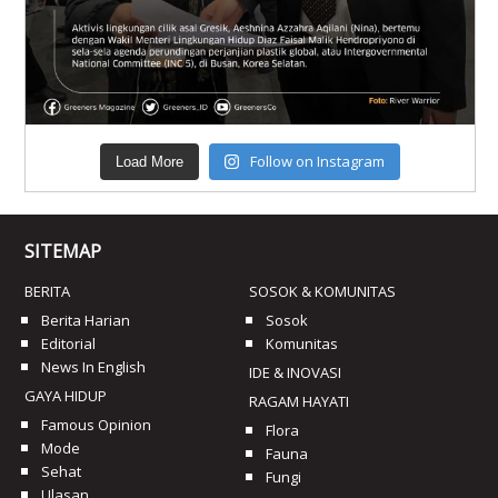
Follow on Instagram
Load More
SITEMAP
BERITA
SOSOK & KOMUNITAS
Berita Harian
Sosok
Editorial
Komunitas
News In English
IDE & INOVASI
GAYA HIDUP
RAGAM HAYATI
Famous Opinion
Flora
Mode
Fauna
Sehat
Fungi
Ulasan