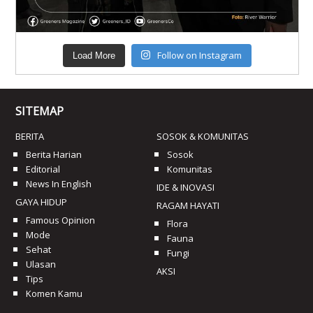
Follow on Instagram
Load More
SITEMAP
BERITA
SOSOK & KOMUNITAS
Berita Harian
Sosok
Editorial
Komunitas
News In English
IDE & INOVASI
GAYA HIDUP
RAGAM HAYATI
Famous Opinion
Flora
Mode
Fauna
Sehat
Fungi
Ulasan
AKSI
Tips
Komen Kamu