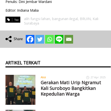
Penulis: Dini Jembar Wardani
Editor: Indiana Malia
alih fungsi lahan
,
bangunan ilegal
,
BRUIN
,
Kali
Surabaya
ARTIKEL TERKAIT
Aksi
27 Apr 2025
Gerakan Mati Urip Ngramut
Kali Suroboyo Bangkitkan
Kepedulian Warga