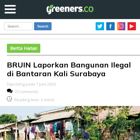
Search
Berita Harian
BRUIN Laporkan Bangunan Ilegal
di Bantaran Kali Surabaya
Diposting pada 1 Juni 2024
0 Comments
Reading time:
3
menit