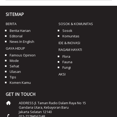
SITEMAP
BERITA
SOSOK & KOMUNITAS
Berita Harian
Sosok
Editorial
Komunitas
News In English
IDE & INOVASI
GAYA HIDUP
RAGAM HAYATI
Famous Opinion
Flora
Mode
Fauna
Sehat
Fungi
Ulasan
AKSI
Tips
Komen Kamu
GET IN TOUCH
ADDRESS Jl. Taman Radio Dalam Raya No 15
Gandaria Utara, Kebayoran Baru
Jakarta Selatan 12140
021-72784567/48