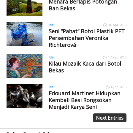
Menara Berlapis Potongan
Ban Bekas
Ide
16 Apr 2015
Seni “Pahat” Botol Plastik PET
Persembahan Veronika
Richterová
Ide
17 Feb 2015
Kilau Mozaik Kaca dari Botol
Bekas
Ide
6 Jan 2015
Edouard Martinet Hidupkan
Kembali Besi Rongsokan
Menjadi Karya Seni
Next Entries