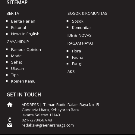
SITEMAP
BERITA
SOSOK & KOMUNITAS
Berita Harian
Sosok
Editorial
Komunitas
News In English
IDE & INOVASI
GAYA HIDUP
RAGAM HAYATI
Famous Opinion
Flora
Mode
Fauna
Sehat
Fungi
Ulasan
AKSI
Tips
Komen Kamu
GET IN TOUCH
ADDRESS Jl. Taman Radio Dalam Raya No 15
Gandaria Utara, Kebayoran Baru
Jakarta Selatan 12140
021-72784567/48
redaksi@greenersmagz.com