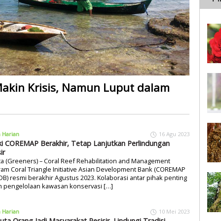
 Makin Krisis, Namun Luput dalam
a Harian
16 Agu 2023
i COREMAP Berakhir, Tetap Lanjutkan Perlindungan
ir
ta (Greeners) – Coral Reef Rehabilitation and Management
am Coral Triangle Initiative Asian Development Bank (COREMAP
DB) resmi berakhir Agustus 2023. Kolaborasi antar pihak penting
m pengelolaan kawasan konservasi […]
a Harian
10 Mei 2023
Juta Orang Jadi Masyarakat Pesisir, Lindungi Tradisi