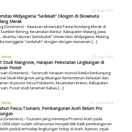
4 Apr 2015
ersitas Widyagama “Sedekah” Oksigen di Ekowisata
dang Merak
ng (Greeners) – Kawasan ekowisata Pantai Kondang Merak di
 Sumber Bening, Kecamatan Bantur, Kabupaten Malang, Jawa
, diserbu ratusan “penduduk” Universitas Widyagama, Malang.
ka menggelar “sedekah” oksigen dengan menanam […]
a Harian
5 Jan 2015
t Studi Mangrove, Harapan Pelestarian Lingkungan di
san Pesisir
ruan (Greeners) – Secercah harapan muncul ketika berkunjung
usat Studi Mangrove yang dibangun Kementerian Kelautan dan
anan di pesisir Desa Pulokerto, Kecamatan Kraton, Kabupaten
uan. Pusat studi tanaman bakau […]
a Harian
27 Des 2014
ahun Pasca Tsunami, Pembangunan Aceh Belum Pro
kungan
ta (Greeners) – Tsunami yang menimpa Provinsi Aceh pada
 2004 silam sudah seharusnya menjadi titik balik pembangunan
lebih peduli terhadap lingkungan hidup di Aceh. Namun, sejak