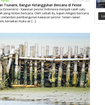
a Harian
3 Des 2021
n Tsunami, Bangun Ketangguhan Bencana di Pesisir
ta (Greeners) – Kawasan pesisir Indonesia menjadi salah satu
ah yang rentan bencana. Oleh sebab itu, kajian mitigasi bencana
Lo
s melandasi pembangunan kawasan pesisir. Selain rawan
mi, kenaikan muka air […]