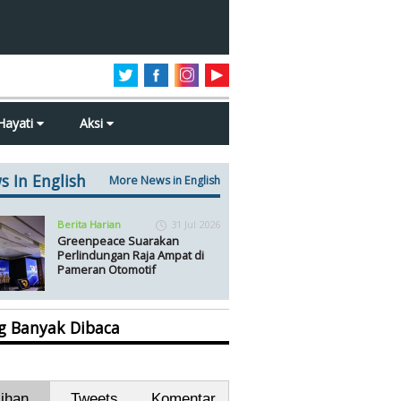
Hayati
Aksi
s In English
More News in English
Berita Harian
31 Jul 2026
Greenpeace Suarakan
Perlindungan Raja Ampat di
Pameran Otomotif
ng Banyak Dibaca
lihan
Tweets
Komentar