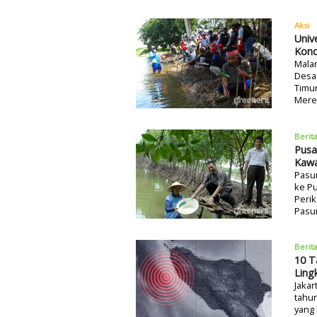
Aksi
Univ
Kon
Mala
Desa
Timur
Mere
Berit
Pusa
Kawa
Pasu
ke P
Perik
Pasur
Berit
10 T
Ling
Jakar
tahun
yang 