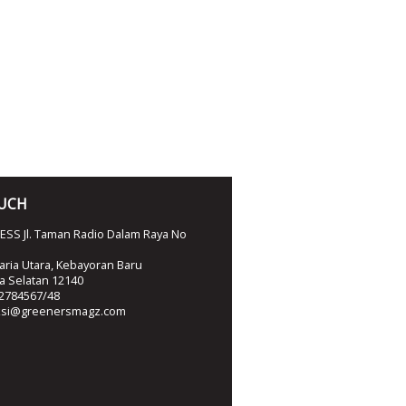
OUCH
SS Jl. Taman Radio Dalam Raya No
ria Utara, Kebayoran Baru
ta Selatan 12140
2784567/48
ksi@greenersmagz.com