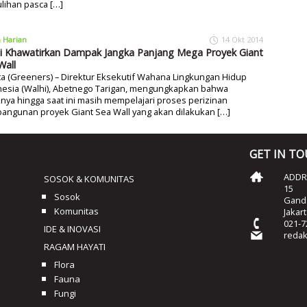
lihan pasca […]
a Harian
14 Okt 2014
i Khawatirkan Dampak Jangka Panjang Mega Proyek Giant
Wall
ta (Greeners) – Direktur Eksekutif Wahana Lingkungan Hidup
nesia (Walhi), Abetnego Tarigan, mengungkapkan bahwa
nya hingga saat ini masih mempelajari proses perizinan
angunan proyek Giant Sea Wall yang akan dilakukan […]
GET IN T
ADDRE
SOSOK & KOMUNITAS
15
Sosok
Ganda
Komunitas
Jakar
021-7
IDE & INOVASI
reda
RAGAM HAYATI
Flora
Fauna
Fungi