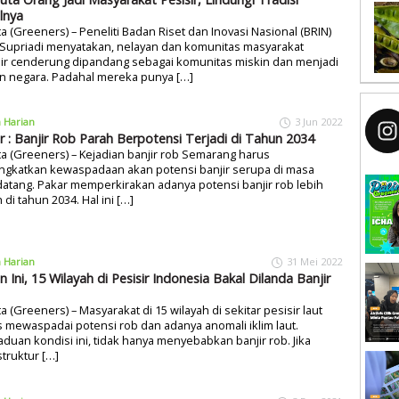
lnya
ta (Greeners) – Peneliti Badan Riset dan Inovasi Nasional (BRIN)
 Supriadi menyatakan, nelayan dan komunitas masyarakat
sir cenderung dipandang sebagai komunitas miskin dan menjadi
n negara. Padahal mereka punya […]
a Harian
3 Jun 2022
r : Banjir Rob Parah Berpotensi Terjadi di Tahun 2034
ta (Greeners) – Kejadian banjir rob Semarang harus
ngkatkan kewaspadaan akan potensi banjir serupa di masa
tang. Pakar memperkirakan adanya potensi banjir rob lebih
 di tahun 2034. Hal ini […]
a Harian
31 Mei 2022
 Ini, 15 Wilayah di Pesisir Indonesia Bakal Dilanda Banjir
ta (Greeners) – Masyarakat di 15 wilayah di sekitar pesisir laut
 mewaspadai potensi rob dan adanya anomali iklim laut.
duan kondisi ini, tidak hanya menyebabkan banjir rob. Jika
struktur […]