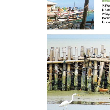
Berit
Rawa
Jakar
wilay
haru
tsuna