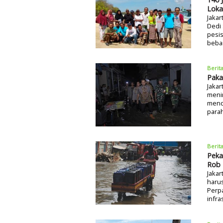
Loka
Jakar
Dedi
pesi
beba
Berit
Paka
Jakar
meni
menda
parah
Berit
Pekan
Rob
Jakar
harus
Perpa
infra