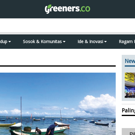
idup
Sosok & Komunitas
Ide & Inovasi
Ragam 
New
Pali
Pi