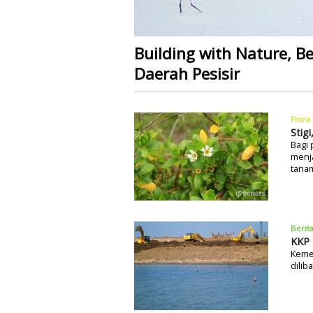
Building with Nature, B
Daerah Pesisir
Flora
Stig
Bagi 
menja
tanam
Berit
KKP 
Keme
dilib