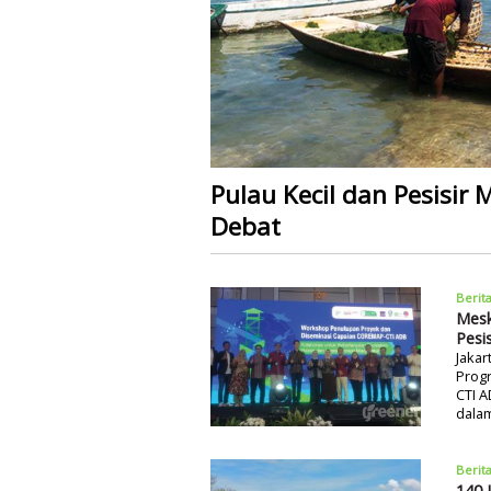
Pulau Kecil dan Pesisir
Debat
Berit
Mesk
Pesis
Jakar
Progr
CTI A
dala
Berit
140 