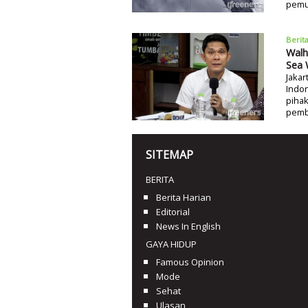
pemu
Berit
Walh
Sea 
Jakar
Indo
pihak
pemb
SITEMAP
BERITA
Berita Harian
Editorial
News In English
GAYA HIDUP
Famous Opinion
Mode
Sehat
Ulasan