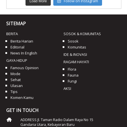
Follow on Instagram
Load More
SITEMAP
BERITA
SOSOK & KOMUNITAS
Berita Harian
Sosok
Editorial
Komunitas
News In English
IDE & INOVASI
GAYA HIDUP
RAGAM HAYATI
Famous Opinion
Flora
Mode
Fauna
Sehat
Fungi
Ulasan
AKSI
Tips
Komen Kamu
GET IN TOUCH
ADDRESS Jl. Taman Radio Dalam Raya No 15
Gandaria Utara, Kebayoran Baru