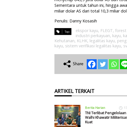
Sementara untuk tahun ini, hingga awa
miliar dolar AS dari total 10,3 miliar dol
Penulis: Danny Kosasih
ekspor kayu
,
FLEGT
,
fores
industri perkayuan
,
kayu
,
ka
Kehutanan
,
KLHK
,
legalitas kayu
,
peng
kayu
,
sistem verifikasi legalitas kayu
,
sv
ARTIKEL TERKAIT
Berita Harian
1
TNI Terlibat Pengelolaan
Walhi Khawatir Militerisas
Kuat