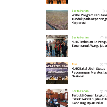
Berita Harian
Walhi: Program Kehutan
Tunduk pada Kepenting
Korporasi
Berita Harian
1
KLHK Terbitkan SK Peng
Tanah untuk Warga Jaba
Aksi
28
KLHK Bakal Ubah Status
Pegunungan Meratus Ja
Nasional
Berita Harian
21
Terbukti Cemari Lingkun
Pabrik Tekstil di Jatim D
Ganti Rugi Rp 48 Miliar