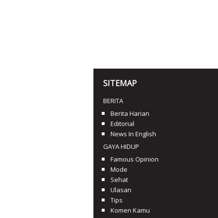
SITEMAP
BERITA
Berita Harian
Editorial
News In English
GAYA HIDUP
Famous Opinion
Mode
Sehat
Ulasan
Tips
Komen Kamu