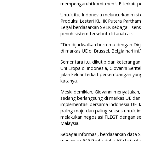
mempengaruhi komitmen UE terkait pe
Untuk itu, Indonesia meluncurkan misi
Produksi Lestari KLHK Putera Parthama
Legal berdasarkan SVLK sebagai lisen
penuh sistem tersebut di tanah air.
“Tim dijadwalkan bertemu dengan Dirj
di markas UE di Brussel, Belgia hari in
Sementara itu, dikutip dari keterangan
Uni Eropa di Indonesia, Giovanni Seri
jalan keluar terkait perkembangan yang
katanya.
Meski demikian, Giovanni menyatakan,
sedang berlangsung di markas UE dan
implementasi bersama Indonesia-UE. I
paling maju dan paling sukses untuk i
melakukan negosiasi FLEGT dengan sej
Malaysia.
Sebagai informasi, berdasarkan data Si
menyerap 645,9 juta dolar AS dari total