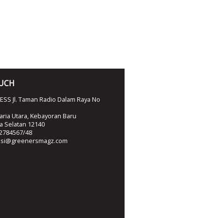
OUCH
SS Jl. Taman Radio Dalam Raya No
ria Utara, Kebayoran Baru
ta Selatan 12140
2784567/48
ksi@greenersmagz.com