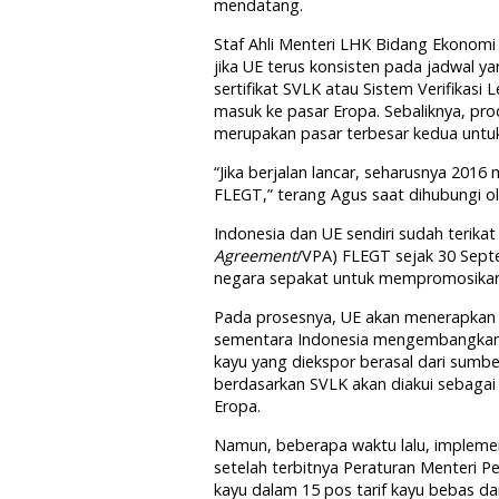
mendatang.
Staf Ahli Menteri LHK Bidang Ekonom
jika UE terus konsisten pada jadwal 
sertifikat SVLK atau Sistem Verifikasi 
masuk ke pasar Eropa. Sebaliknya, pro
merupakan pasar terbesar kedua untuk
“Jika berjalan lancar, seharusnya 2016
FLEGT,” terang Agus saat dihubungi ole
Indonesia dan UE sendiri sudah terikat 
Agreement
/VPA) FLEGT sejak 30 Sept
negara sepakat untuk mempromosikan
Pada prosesnya, UE akan menerapkan k
sementara Indonesia mengembangkan 
kayu yang diekspor berasal dari sumbe
berdasarkan SVLK akan diakui sebaga
Eropa.
Namun, beberapa waktu lalu, impleme
setelah terbitnya Peraturan Menteri
kayu dalam 15 pos tarif kayu bebas d