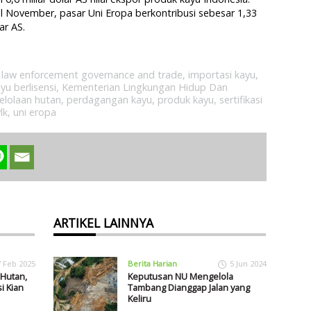
l November, pasar Uni Eropa berkontribusi sebesar 1,33
ar AS.
t law enforcement governance and trade
,
importasi kayu
,
yu berlisensi
,
Kementerian Lingkungan Hidup Dan
elolaan hutan
,
perdagangan kayu
,
produk kayu
,
sertifikasi
lk
,
uni eropa
ARTIKEL LAINNYA
7 Feb 2025
Berita Harian
5 Jun 2024
 Hutan,
Keputusan NU Mengelola
i Kian
Tambang Dianggap Jalan yang
Keliru