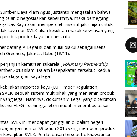
i Sumber Daya Alam Agus Justianto mengatakan bahwa
yang telah dinegosiasikan sebelumnya, maka pemegang
Legalitas Kayu akan memperoleh insentif jalur hijau untuk
duk kayu non SVLK akan kesulitan masuk ke wilayah yang
 produk-produk kayu Indonesia itu.
 mendatang V-Legal sudah mulai diakui sebagai lisensi
h Greeners, Jakarta, Rabu (18/11).
perjanjian kemitraan sukarela (
Voluntary Partnership
ember 2013 silam. Dalam kesepakatan tersebut, kedua
 perdagangan kayu legal.
ebijakan importasi kayu (EU Timber Regulation)
SVLK, sebuah sistem multipihak yang menjamin produk
r yang legal. Nantinya, dokumen V-Legal yang diterbitkan
i lisensi FLEGT sehingga lebih mudah menembus pasar
ntasi SVLK ini mendapat gangguan di dalam negeri
 Perdagangan nomor 89 tahun 2015 yang membuat produk
ari kewajiban SVLK. Pembebasan tersebut dikhawatirkan