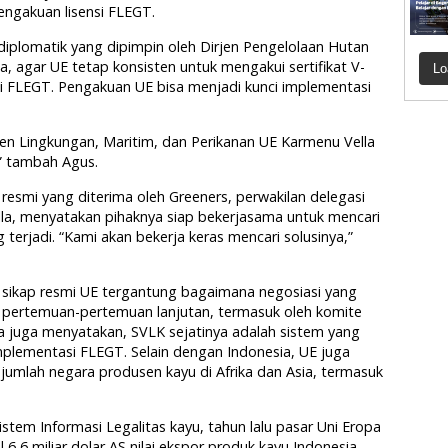
ngakuan lisensi FLEGT.
 diplomatik yang dipimpin oleh Dirjen Pengelolaan Hutan
, agar UE tetap konsisten untuk mengakui sertifikat V-
Lo
si FLEGT. Pengakuan UE bisa menjadi kunci implementasi
en Lingkungan, Maritim, dan Perikanan UE Karmenu Vella
i,” tambah Agus.
 resmi yang diterima oleh Greeners, perwakilan delegasi
tella, menyatakan pihaknya siap bekerjasama untuk mencari
 terjadi. “Kami akan bekerja keras mencari solusinya,”
 sikap resmi UE tergantung bagaimana negosiasi yang
 pertemuan-pertemuan lanjutan, termasuk oleh komite
a juga menyatakan, SVLK sejatinya adalah sistem yang
mplementasi FLEGT. Selain dengan Indonesia, UE juga
umlah negara produsen kayu di Afrika dan Asia, termasuk
stem Informasi Legalitas kayu, tahun lalu pasar Uni Eropa
 6,6 miliar dolar AS nilai ekspor produk kayu Indonesia.