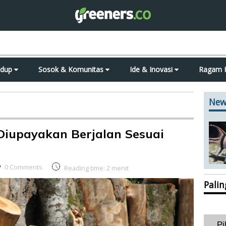
idup
Sosok & Komunitas
Ide & Inovasi
Ragam 
New
Diupayakan Berjalan Sesuai
0 Comments
Reading time:
2
menit
Pali
Pi