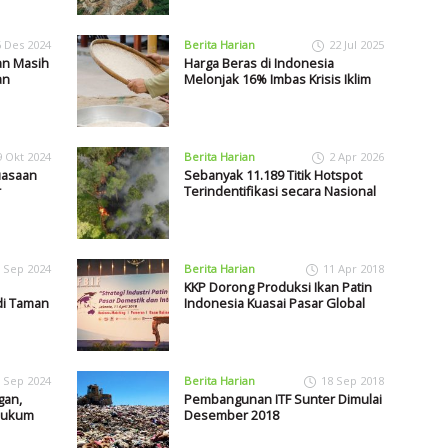
6 Des 2024
Berita Harian
22 Jul 2025
an Masih
Harga Beras di Indonesia
an
Melonjak 16% Imbas Krisis Iklim
9 Okt 2024
Berita Harian
2 Apr 2026
uasaan
Sebanyak 11.189 Titik Hotspot
r
Terindentifikasi secara Nasional
 Sep 2024
Berita Harian
11 Apr 2018
KKP Dorong Produksi Ikan Patin
di Taman
Indonesia Kuasai Pasar Global
 Sep 2024
Berita Harian
18 Sep 2018
gan,
Pembangunan ITF Sunter Dimulai
ihukum
Desember 2018