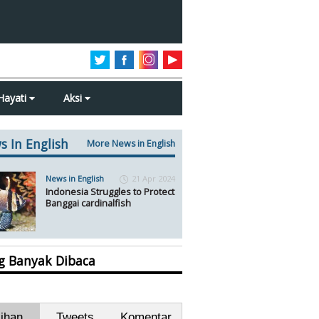
Hayati
Aksi
s In English
More News in English
News in English
21 Apr 2024
Indonesia Struggles to Protect
Banggai cardinalfish
ng Banyak Dibaca
lihan
Tweets
Komentar