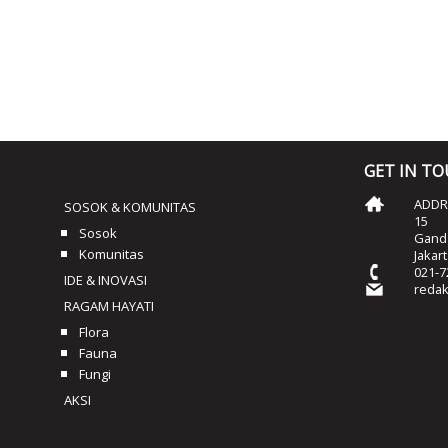
GET IN T
ADDRE
SOSOK & KOMUNITAS
15
Sosok
Ganda
Komunitas
Jakar
021-7
IDE & INOVASI
reda
RAGAM HAYATI
Flora
Fauna
Fungi
AKSI