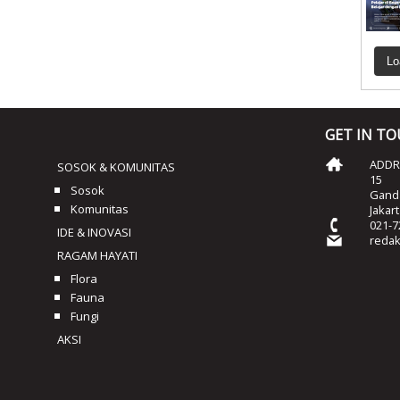
Lo
GET IN T
ADDRE
SOSOK & KOMUNITAS
15
Sosok
Ganda
Komunitas
Jakar
021-7
IDE & INOVASI
reda
RAGAM HAYATI
Flora
Fauna
Fungi
AKSI