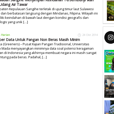
Udang Air Tawar
aten Kepulauan Sangihe terletak di ujung timur laut Sulawesi
 dan berbatasan langsung dengan Mindanao, Filipina. Wilayah ini
iki keindahan di bawah laut dengan kondisi geografis dan
logis yang unik […]
a Harian
24 Okt 2014
er Data Untuk Pangan Non Beras Masih Minim
ta (Greeners) – Pusat Kajian Pangan Tradisional, Universitas
h Mada menyayangkan minimnya data soal potensi keragaman
n di Indonesia yang akhirnya membuat negara ini masih sangat
ntung pada beras. Padahal, […]