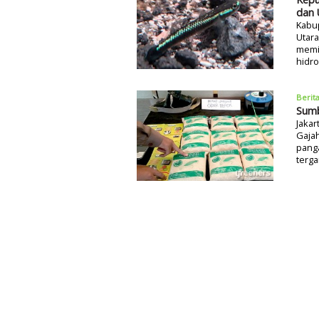
dan 
Kabup
Utara
memil
hidro
Berit
Sumb
Jakar
Gaja
panga
terga