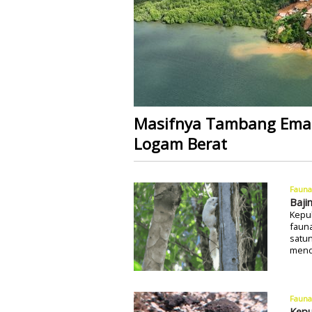
Masifnya Tambang Emas,
Logam Berat
Fauna
Baji
Kepu
fauna
satun
mend
Fauna
Kepu