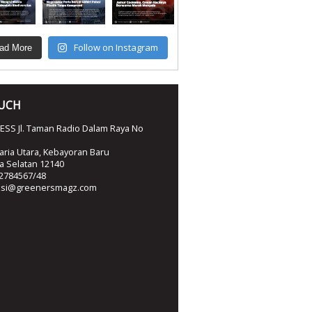
Follow on Instagram
ad More
OUCH
SS Jl. Taman Radio Dalam Raya No
ria Utara, Kebayoran Baru
ta Selatan 12140
2784567/48
ksi@greenersmagz.com