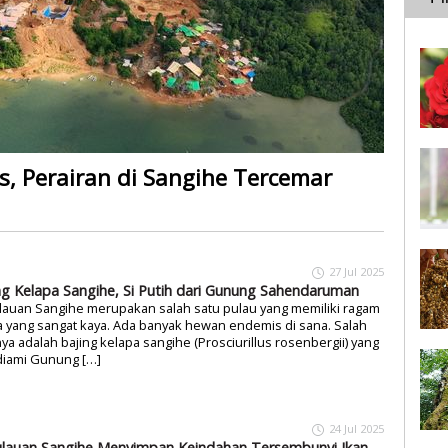
 Perairan di Sangihe Tercemar
27 Jul 2025
ng Kelapa Sangihe, Si Putih dari Gunung Sahendaruman
lauan Sangihe merupakan salah satu pulau yang memiliki ragam
 yang sangat kaya. Ada banyak hewan endemis di sana. Salah
ya adalah bajing kelapa sangihe (Prosciurillus rosenbergii) yang
iami Gunung […]
24 Jul 2025
lauan Sangihe Menyimpan Keindahan Tersembunyi Ikan