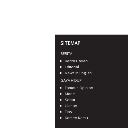
SITEMAP
BERITA
Berita Harian
Editorial
News In English
GAYA HIDUP
Famous Opinion
Mode
Sehat
Ulasan
Tips
Komen Kamu