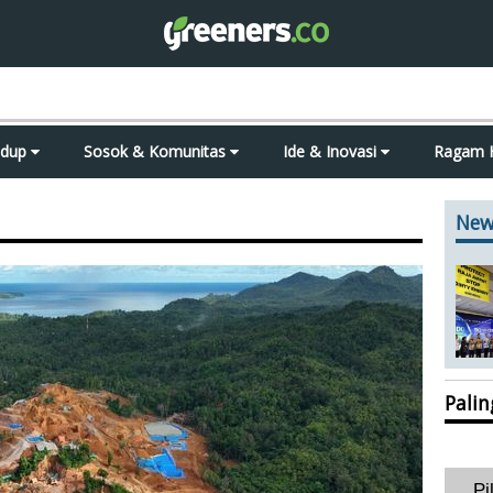
idup
Sosok & Komunitas
Ide & Inovasi
Ragam 
New
Pali
Pi