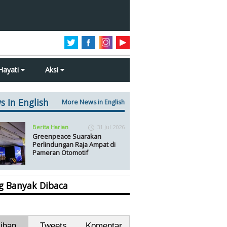
Hayati
Aksi
s In English
More News in English
Berita Harian
31 Jul 2026
Greenpeace Suarakan
Perlindungan Raja Ampat di
Pameran Otomotif
ng Banyak Dibaca
lihan
Tweets
Komentar