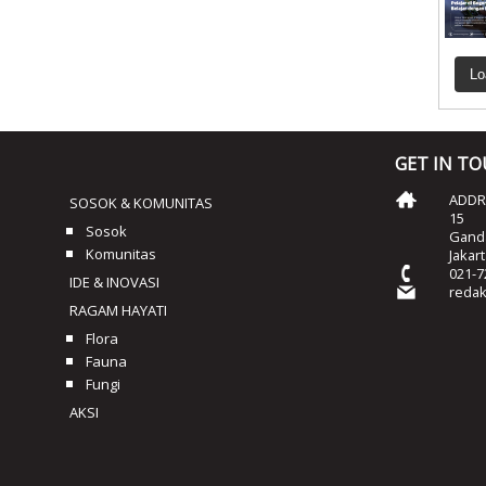
Lo
GET IN T
ADDRE
SOSOK & KOMUNITAS
15
Sosok
Ganda
Komunitas
Jakar
021-7
IDE & INOVASI
reda
RAGAM HAYATI
Flora
Fauna
Fungi
AKSI