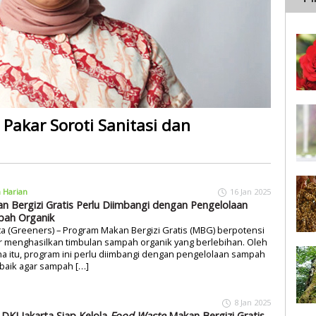
Pakar Soroti Sanitasi dan
a Harian
16 Jan 2025
n Bergizi Gratis Perlu Diimbangi dengan Pengelolaan
ah Organik
ta (Greeners) – Program Makan Bergizi Gratis (MBG) berpotensi
r menghasilkan timbulan sampah organik yang berlebihan. Oleh
a itu, program ini perlu diimbangi dengan pengelolaan sampah
baik agar sampah […]
8 Jan 2025
DKI Jakarta Siap Kelola
Food Waste
Makan Bergizi Gratis