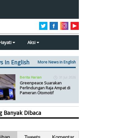
Hayati
Aksi
s In English
More News in English
Berita Harian
31 Jul 2026
Greenpeace Suarakan
Perlindungan Raja Ampat di
Pameran Otomotif
ng Banyak Dibaca
lihan
Tweets
Komentar