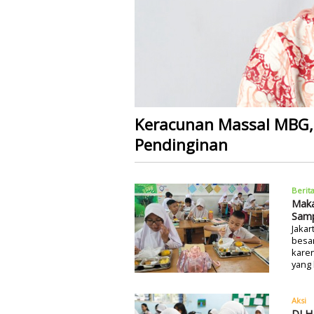
Keracunan Massal MBG, 
Pendinginan
Berit
Maka
Samp
Jakar
besa
karen
yang 
Aksi
DLH 