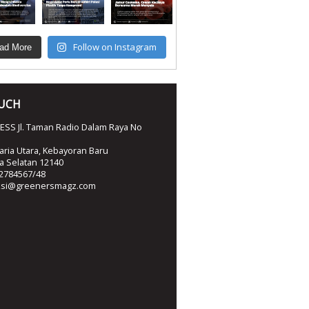
Follow on Instagram
ad More
OUCH
SS Jl. Taman Radio Dalam Raya No
ria Utara, Kebayoran Baru
ta Selatan 12140
2784567/48
ksi@greenersmagz.com