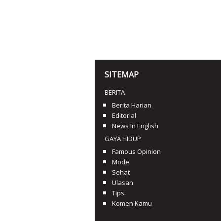
SITEMAP
BERITA
Berita Harian
Editorial
News In English
GAYA HIDUP
Famous Opinion
Mode
Sehat
Ulasan
Tips
Komen Kamu