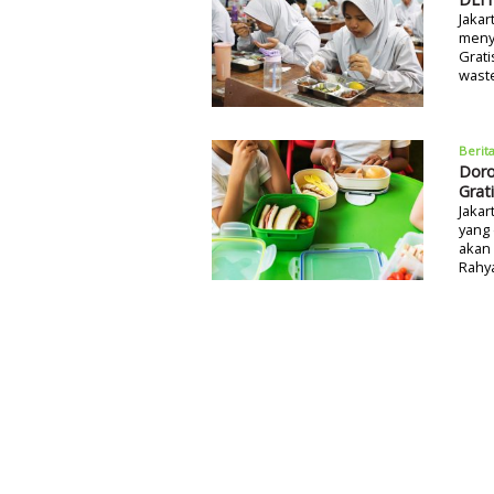
Jakar
meny
Grat
waste
Berit
Doro
Grat
Jakar
yang
akan 
Rahy