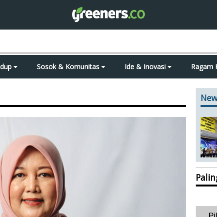
idup
Sosok & Komunitas
Ide & Inovasi
Ragam 
New
Pali
Pi