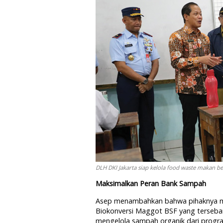
DLH DKI Jakarta siap kelola food waste makan ber
Maksimalkan Peran Bank Sampah
Asep menambahkan bahwa pihaknya m
Biokonversi Maggot BSF yang tersebar
mengelola sampah organik dari progra