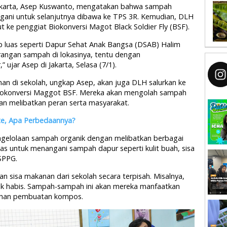
Jakarta, Asep Kuswanto, mengatakan bahwa sampah
gani untuk selanjutnya dibawa ke TPS 3R. Kemudian, DLH
 ke penggiat Biokonversi Magot Black Soldier Fly (BSF).
up luas seperti Dapur Sehat Anak Bangsa (DSAB) Halim
ngan sampah di lokasinya, tentu dengan
 ujar Asep di Jakarta, Selasa (7/1).
nan di sekolah, ungkap Asep, akan juga DLH salurkan ke
iokonversi Maggot BSF. Mereka akan mengolah sampah
an melibatkan peran serta masyarakat.
e, Apa Perbedaannya?
gelolaan sampah organik dengan melibatkan berbagai
tas untuk menangani sampah dapur seperti kulit buah, sisa
 SPPG.
n sisa makanan dari sekolah secara terpisah. Misalnya,
dak habis. Sampah-sampah ini akan mereka manfaatkan
ahan pembuatan kompos.