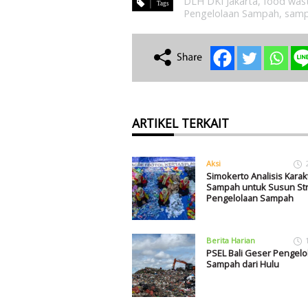
DLH DKI Jakarta
,
food was
Pengelolaan Sampah
,
samp
ARTIKEL TERKAIT
Aksi
Simokerto Analisis Karakt
Sampah untuk Susun Str
Pengelolaan Sampah
Berita Harian
PSEL Bali Geser Pengelo
Sampah dari Hulu