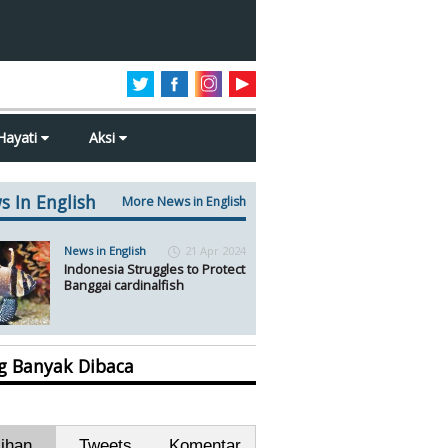
Hayati
Aksi
s In English
More News in English
News in English
21 Apr 2024
Indonesia Struggles to Protect
Banggai cardinalfish
ng Banyak Dibaca
lihan
Tweets
Komentar