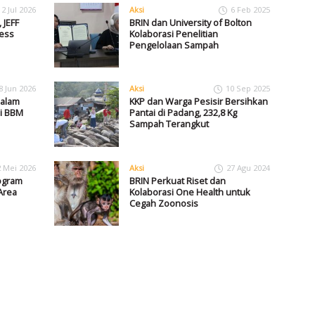
2 Jul 2026
Aksi
6 Feb 2025
 JEFF
BRIN dan University of Bolton
ess
Kolaborasi Penelitian
Pengelolaan Sampah
8 Jun 2026
Aksi
10 Sep 2025
dalam
KKP dan Warga Pesisir Bersihkan
i BBM
Pantai di Padang, 232,8 Kg
Sampah Terangkut
2 Mei 2026
Aksi
27 Agu 2024
ogram
BRIN Perkuat Riset dan
Area
Kolaborasi One Health untuk
Cegah Zoonosis