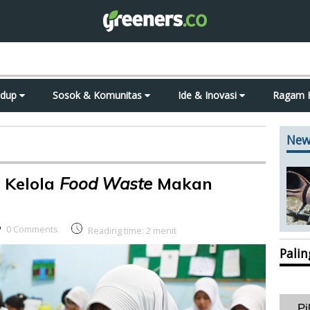
idup
Sosok & Komunitas
Ide & Inovasi
Ragam 
New
 Kelola
Food Waste
Makan
0 Comments
Reading time:
2
menit
Pali
Pi