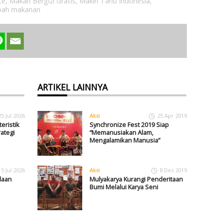
te
,
Makan Bergizi Gratis
,
Makin Tahu Indonesia
,
ah makanan
ARTIKEL LAINNYA
25 Jul 2026
Aksi
25 Apr 2019
eristik
Synchronize Fest 2019 Siap
ategi
“Memanusiakan Alam,
Mengalamikan Manusia”
15 Jul 2026
Aksi
8 Des 2019
laan
Mulyakarya Kurangi Penderitaan
Bumi Melalui Karya Seni