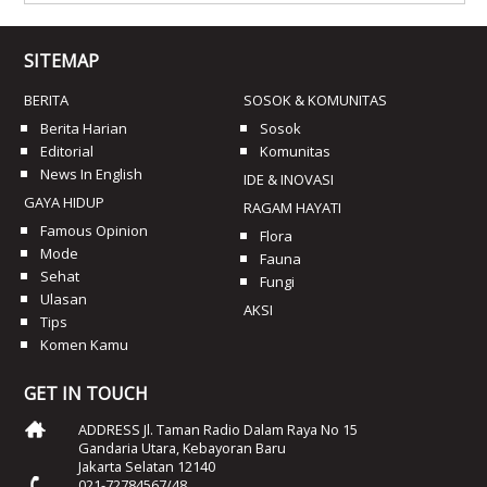
SITEMAP
BERITA
SOSOK & KOMUNITAS
Berita Harian
Sosok
Editorial
Komunitas
News In English
IDE & INOVASI
GAYA HIDUP
RAGAM HAYATI
Famous Opinion
Flora
Mode
Fauna
Sehat
Fungi
Ulasan
AKSI
Tips
Komen Kamu
GET IN TOUCH
ADDRESS Jl. Taman Radio Dalam Raya No 15
Gandaria Utara, Kebayoran Baru
Jakarta Selatan 12140
021-72784567/48