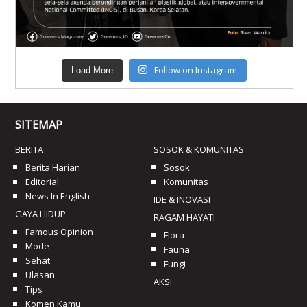
Follow on Instagram
Load More
SITEMAP
BERITA
SOSOK & KOMUNITAS
Berita Harian
Sosok
Editorial
Komunitas
News In English
IDE & INOVASI
GAYA HIDUP
RAGAM HAYATI
Famous Opinion
Flora
Mode
Fauna
Sehat
Fungi
Ulasan
AKSI
Tips
Komen Kamu