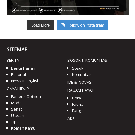
Follow on Instagram
Load More
SITEMAP
BERITA
SOSOK & KOMUNITAS
Berita Harian
Sosok
Editorial
Komunitas
News In English
IDE & INOVASI
GAYA HIDUP
RAGAM HAYATI
Famous Opinion
Flora
Mode
Fauna
Sehat
Fungi
Ulasan
AKSI
Tips
Komen Kamu