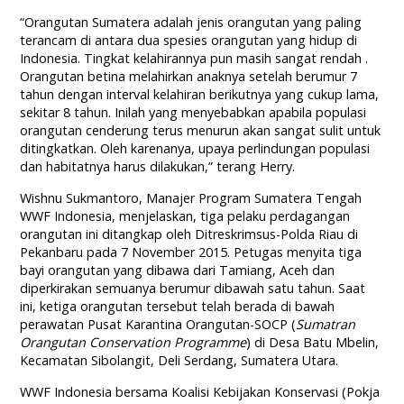
“Orangutan Sumatera adalah jenis orangutan yang paling
terancam di antara dua spesies orangutan yang hidup di
Indonesia. Tingkat kelahirannya pun masih sangat rendah .
Orangutan betina melahirkan anaknya setelah berumur 7
tahun dengan interval kelahiran berikutnya yang cukup lama,
sekitar 8 tahun. Inilah yang menyebabkan apabila populasi
orangutan cenderung terus menurun akan sangat sulit untuk
ditingkatkan. Oleh karenanya, upaya perlindungan populasi
dan habitatnya harus dilakukan,” terang Herry.
Wishnu Sukmantoro, Manajer Program Sumatera Tengah
WWF Indonesia, menjelaskan, tiga pelaku perdagangan
orangutan ini ditangkap oleh Ditreskrimsus-Polda Riau di
Pekanbaru pada 7 November 2015. Petugas menyita tiga
bayi orangutan yang dibawa dari Tamiang, Aceh dan
diperkirakan semuanya berumur dibawah satu tahun. Saat
ini, ketiga orangutan tersebut telah berada di bawah
perawatan Pusat Karantina Orangutan-SOCP (
Sumatran
Orangutan Conservation Programme
) di Desa Batu Mbelin,
Kecamatan Sibolangit, Deli Serdang, Sumatera Utara.
WWF Indonesia bersama Koalisi Kebijakan Konservasi (Pokja