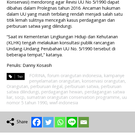
Konservasi) mendorong agar Revisi UU No 5/1990 dapat
dibahas dalam Prolegnas tahun 2016. Ancaman hukuman
dalam UU yang masih terbilang rendah menjadi salah satu
titik lemah sulitnya mencegah kasus perdagangan dan
perburuan satwa yang dilindungi.
“Saat ini Kementerian Lingkungan Hidup dan Kehutanan
(KLHK) tengah melakukan konsultasi publik rancangan
Undang-Undang Perubahan UU No. 5/1990 tersebut di
beberapa tempat,” katanya.
Penulis: Danny Kosasih
FORINA
,
forum orangutan indonesia
,
kampanye
penyelamatan orangutan
,
konservasi orangutan
,
Orangutan
,
perburuan ilegal
,
perburuan satwa
,
perburuan
satwa dilindungi
,
perdagangan hewan
,
perdagangan satwa
liar
,
socp
,
sumatran orangutan conservation programme
,
uu
nomor 5 tahun 1990
,
wwf-indonesia