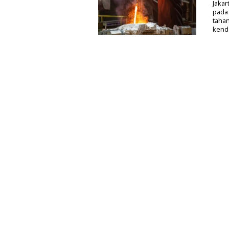
Jakar
pada 
taha
kenda