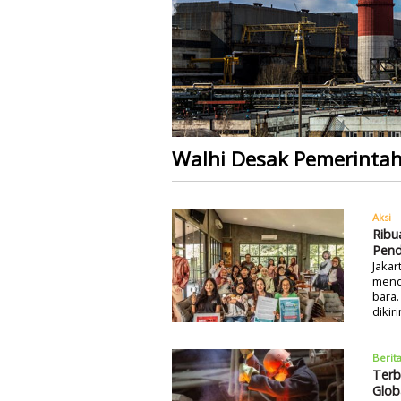
Walhi Desak Pemerintah
Aksi
Ribu
Pend
Jakar
mend
bara.
diki
Berit
Terb
Glob