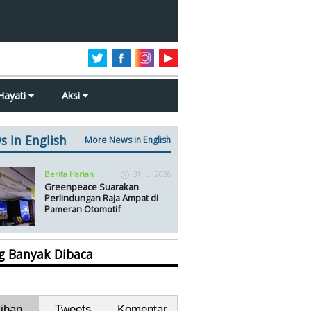
Hayati
Aksi
s In English
More News in English
Berita Harian
31 Jul 2026
Greenpeace Suarakan
Perlindungan Raja Ampat di
Pameran Otomotif
ng Banyak Dibaca
lihan
Tweets
Komentar