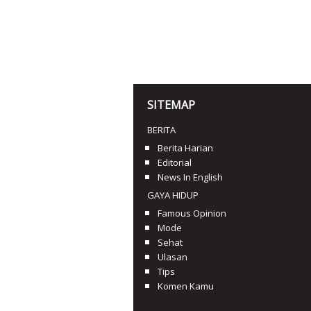
SITEMAP
BERITA
Berita Harian
Editorial
News In English
GAYA HIDUP
Famous Opinion
Mode
Sehat
Ulasan
Tips
Komen Kamu