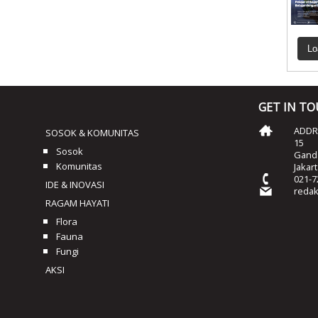
Lo
GET IN T
ADDRE
SOSOK & KOMUNITAS
15
Sosok
Ganda
Komunitas
Jakar
021-7
IDE & INOVASI
reda
RAGAM HAYATI
Flora
Fauna
Fungi
AKSI