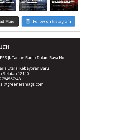
Follow on Instagram
ad More
OUCH
SS Jl. Taman Radio Dalam Raya No
ria Utara, Kebayoran Baru
ta Selatan 12140
2784567/48
ksi@greenersmagz.com