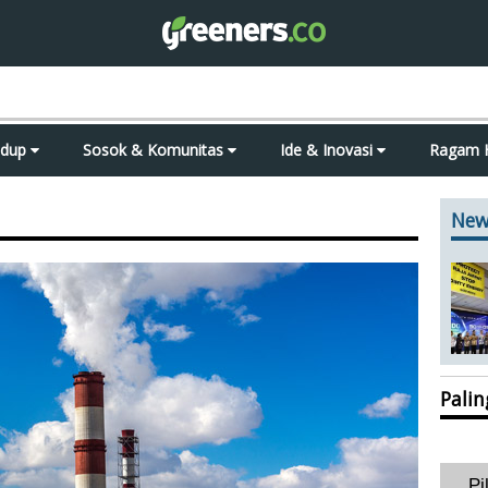
idup
Sosok & Komunitas
Ide & Inovasi
Ragam 
New
Pali
Pi