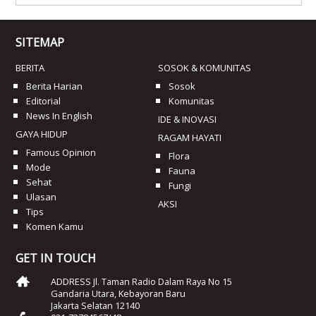
SITEMAP
BERITA
SOSOK & KOMUNITAS
Berita Harian
Sosok
Editorial
Komunitas
News In English
IDE & INOVASI
GAYA HIDUP
RAGAM HAYATI
Famous Opinion
Flora
Mode
Fauna
Sehat
Fungi
Ulasan
AKSI
Tips
Komen Kamu
GET IN TOUCH
ADDRESS Jl. Taman Radio Dalam Raya No 15
Gandaria Utara, Kebayoran Baru
Jakarta Selatan 12140