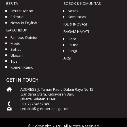
BERITA
SOSOK & KOMUNITAS
Berita Harian
Sosok
Editorial
Komunitas
News In English
IDE & INOVASI
GAYA HIDUP
RAGAM HAYATI
Famous Opinion
Flora
Mode
Fauna
Sehat
Fungi
Ulasan
AKSI
Tips
Komen Kamu
GET IN TOUCH
ADDRESS Jl. Taman Radio Dalam Raya No 15
Gandaria Utara, Kebayoran Baru
Jakarta Selatan 12140
021-72784567/48
redaksi@greenersmagz.com
© Copyright 2026, All Rights Reserved