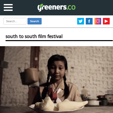
Search
south to south film festival