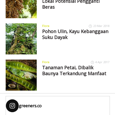
Lokal Potensial Pengganti
Beras
Flora
23 Mar 2018
Pohon Ulin, Kayu Kebanggaan
Suku Dayak
Flora
4 Apr 2017
Tanaman Petai, Dibalik
Baunya Terkandung Manfaat
greeners.co