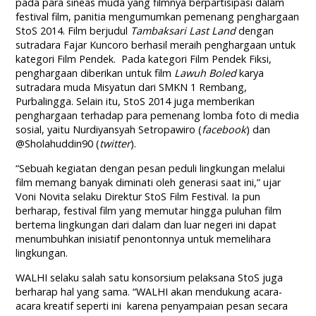
pada para sineas muda yang filmnya berpartisipasi dalam
festival film, panitia mengumumkan pemenang penghargaan
StoS 2014. Film berjudul
Tambaksari Last Land
dengan
sutradara Fajar Kuncoro berhasil meraih penghargaan untuk
kategori Film Pendek. Pada kategori Film Pendek Fiksi,
penghargaan diberikan untuk film
Lawuh Boled
karya
sutradara muda Misyatun dari SMKN 1 Rembang,
Purbalingga. Selain itu, StoS 2014 juga memberikan
penghargaan terhadap para pemenang lomba foto di media
sosial, yaitu Nurdiyansyah Setropawiro (
facebook
) dan
@Sholahuddin90 (
twitter
).
“Sebuah kegiatan dengan pesan peduli lingkungan melalui
film memang banyak diminati oleh generasi saat ini,” ujar
Voni Novita selaku Direktur StoS Film Festival. Ia pun
berharap, festival film yang memutar hingga puluhan film
bertema lingkungan dari dalam dan luar negeri ini dapat
menumbuhkan inisiatif penontonnya untuk memelihara
lingkungan.
WALHI selaku salah satu konsorsium pelaksana StoS juga
berharap hal yang sama. “WALHI akan mendukung acara-
acara kreatif seperti ini karena penyampaian pesan secara