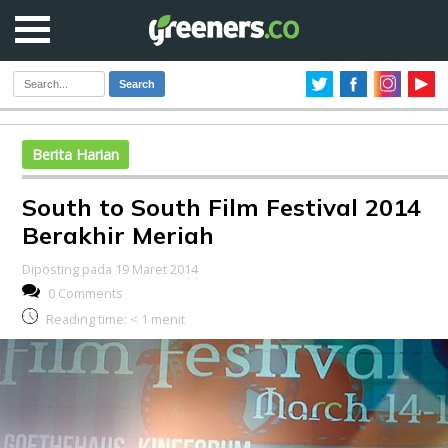
Search
Berita Harian
South to South Film Festival 2014
Berakhir Meriah
Diposting pada 19 Maret 2014
0 Comments
Reading time:
< 1
menit