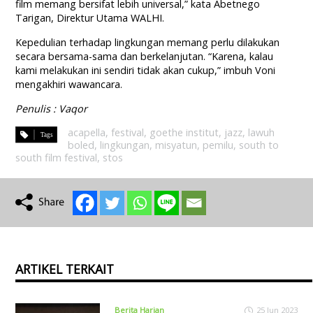
film memang bersifat lebih universal,” kata Abetnego
Tarigan, Direktur Utama WALHI.
Kepedulian terhadap lingkungan memang perlu dilakukan
secara bersama-sama dan berkelanjutan. “Karena, kalau
kami melakukan ini sendiri tidak akan cukup,” imbuh Voni
mengakhiri wawancara.
Penulis : Vaqor
acapella
,
festival
,
goethe institut
,
jazz
,
lawuh
boled
,
lingkungan
,
misyatun
,
pemilu
,
south to
south film festival
,
stos
ARTIKEL TERKAIT
Berita Harian
25 Jun 2023