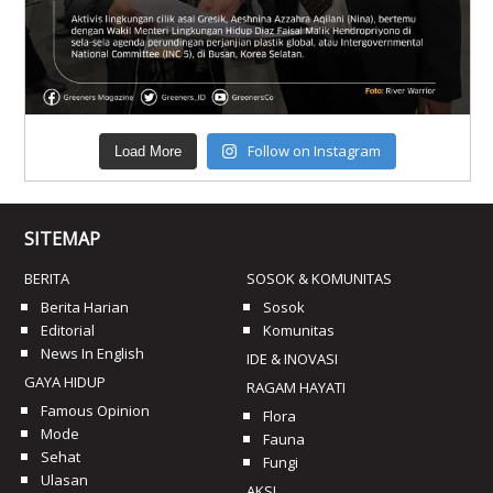
Follow on Instagram
Load More
SITEMAP
BERITA
SOSOK & KOMUNITAS
Berita Harian
Sosok
Editorial
Komunitas
News In English
IDE & INOVASI
GAYA HIDUP
RAGAM HAYATI
Famous Opinion
Flora
Mode
Fauna
Sehat
Fungi
Ulasan
AKSI