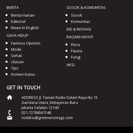
BERITA
SOSOK & KOMUNITAS
Berita Harian
Sosok
Editorial
Komunitas
News In English
IDE & INOVASI
GAYA HIDUP
RAGAM HAYATI
Famous Opinion
Flora
Mode
Fauna
Sehat
Fungi
Ulasan
AKSI
Tips
Komen Kamu
GET IN TOUCH
ADDRESS Jl. Taman Radio Dalam Raya No 15
Gandaria Utara, Kebayoran Baru
Jakarta Selatan 12140
021-72784567/48
redaksi@greenersmagz.com