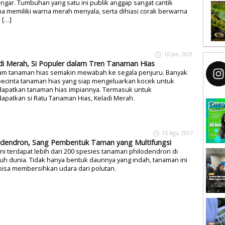
ngar. Tumbuhan yang satu ini publik anggap sangat cantik
a memiliki warna merah menyala, serta dihiasi corak berwarna
 […]
10 Jan 2021
di Merah, Si Populer dalam Tren Tanaman Hias
m tanaman hias semakin mewabah ke segala penjuru. Banyak
pecinta tanaman hias yang siap mengeluarkan kocek untuk
apatkan tanaman hias impiannya. Termasuk untuk
patkan si Ratu Tanaman Hias, Keladi Merah.
15 Agu 2017
odendron, Sang Pembentuk Taman yang Multifungsi
ini terdapat lebih dari 200 spesies tanaman philodendron di
uh dunia. Tidak hanya bentuk daunnya yang indah, tanaman ini
bisa membersihkan udara dari polutan.