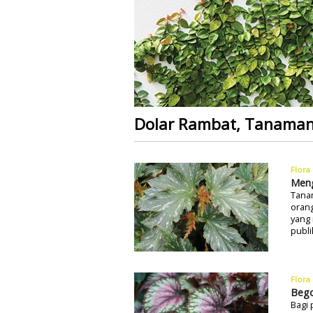
Dolar Rambat, Tanaman
Flora
Meng
Tana
orang
yang 
publi
Flora
Bego
Bagi 