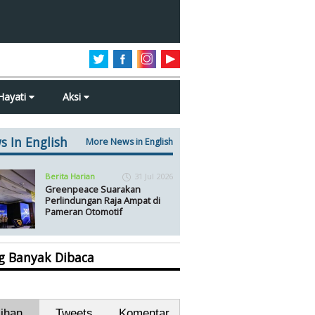
Hayati
Aksi
s In English
More News in English
Berita Harian
31 Jul 2026
Greenpeace Suarakan
Perlindungan Raja Ampat di
Pameran Otomotif
ng Banyak Dibaca
lihan
Tweets
Komentar