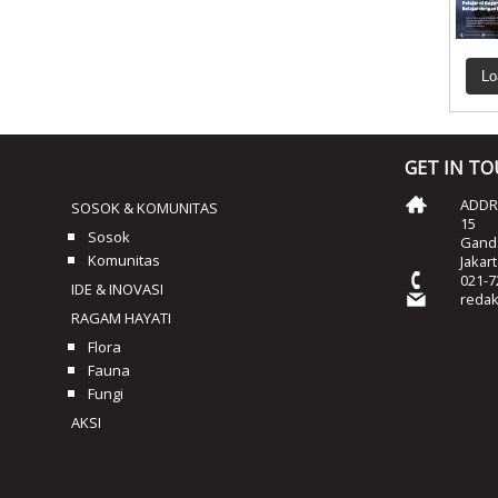
Lo
GET IN T
ADDRE
SOSOK & KOMUNITAS
15
Sosok
Ganda
Komunitas
Jakar
021-7
IDE & INOVASI
reda
RAGAM HAYATI
Flora
Fauna
Fungi
AKSI