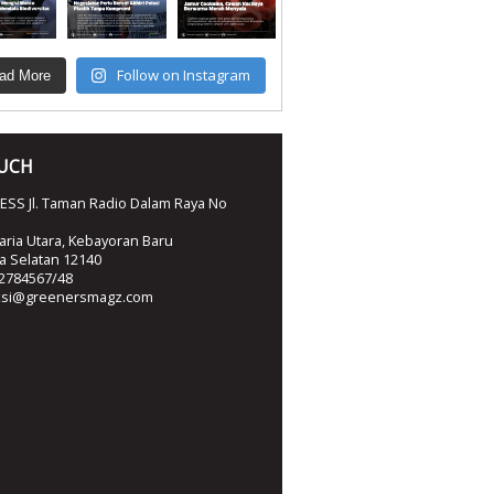
Follow on Instagram
ad More
OUCH
SS Jl. Taman Radio Dalam Raya No
ria Utara, Kebayoran Baru
ta Selatan 12140
2784567/48
ksi@greenersmagz.com