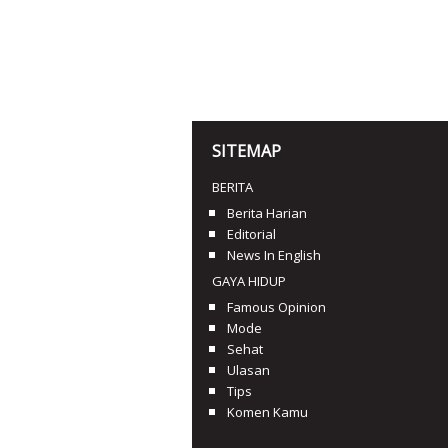
SITEMAP
BERITA
Berita Harian
Editorial
News In English
GAYA HIDUP
Famous Opinion
Mode
Sehat
Ulasan
Tips
Komen Kamu