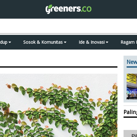
idup
Sosok & Komunitas
Ide & Inovasi
Ragam 
New
Pali
Pi