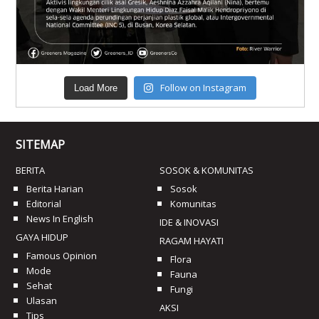
Follow on Instagram
Load More
SITEMAP
BERITA
SOSOK & KOMUNITAS
Berita Harian
Sosok
Editorial
Komunitas
News In English
IDE & INOVASI
GAYA HIDUP
RAGAM HAYATI
Famous Opinion
Flora
Mode
Fauna
Sehat
Fungi
Ulasan
AKSI
Tips