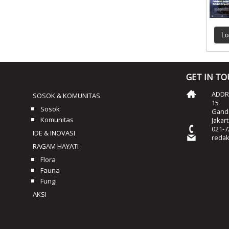
Lo
GET IN T
ADDRE
SOSOK & KOMUNITAS
15
Sosok
Ganda
Komunitas
Jakar
021-7
IDE & INOVASI
reda
RAGAM HAYATI
Flora
Fauna
Fungi
AKSI