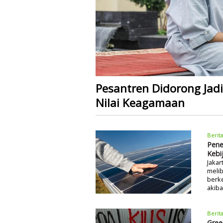
Pesantren Didorong Jadi
Nilai Keagamaan
Berit
Pene
Kebi
Jakar
melib
berke
akiba
Berit
Gree