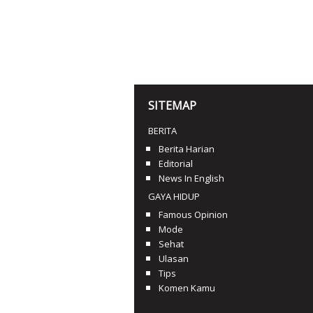
SITEMAP
BERITA
Berita Harian
Editorial
News In English
GAYA HIDUP
Famous Opinion
Mode
Sehat
Ulasan
Tips
Komen Kamu