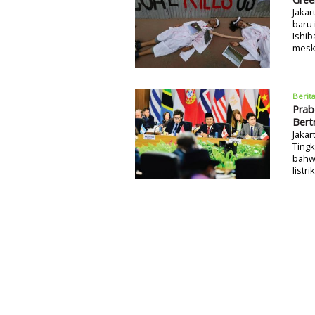
Jakar
baru 
Ishib
mesk
Berit
Prab
Bert
Jakar
Tingk
bahw
listr