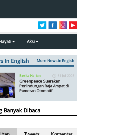
Hayati
Aksi
s In English
More News in English
Berita Harian
31 Jul 2026
Greenpeace Suarakan
Perlindungan Raja Ampat di
Pameran Otomotif
ng Banyak Dibaca
lihan
Tweets
Komentar