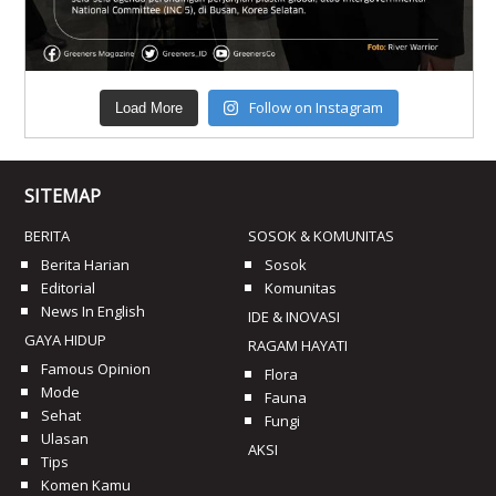
Follow on Instagram
Load More
SITEMAP
BERITA
SOSOK & KOMUNITAS
Berita Harian
Sosok
Editorial
Komunitas
News In English
IDE & INOVASI
GAYA HIDUP
RAGAM HAYATI
Famous Opinion
Flora
Mode
Fauna
Sehat
Fungi
Ulasan
AKSI
Tips
Komen Kamu